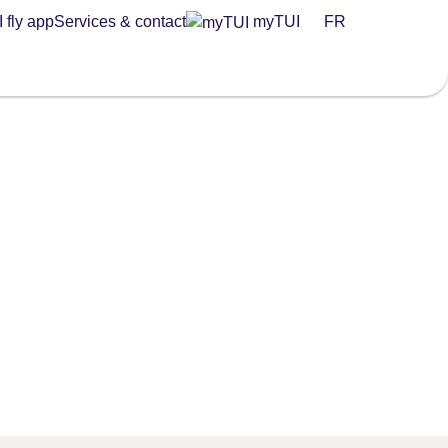
 fly app
Services & contact
myTUI
FR