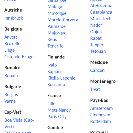
Lanzarote
Al Hoceima
Malaga
Autriche
Casablanca
Minorque
Innsbruck
Marrakech
Murcia-Corvera
Nador
Palma de
Belgique
Oujda
Majorque
Anvers
Rabat
Reus
Bruxelles
Tanger
Tenerife
Liège
Tetouan
Ostende-Bruges
Finlande
Mexique
Ivalo
Bonaire
Cancun
Kajaani
Bonaire
Kittila-Laponie
Monténégro
Kuusamo
Bulgarie
Tivat
Burgas
France
Pays-Bas
Varna
Lille
Amsterdam
Metz-Nancy
Cap-Vert
Eindhoven
Paris Orly
Boa Vista (Cap-
Rotterdam
Vert)
Gambie
Portugal