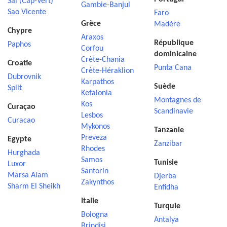
Sal (Cap-Vert)
Gambie-Banjul
Sao Vicente
Faro
Grèce
Madère
Chypre
Araxos
République
Paphos
Corfou
dominicaine
Crète-Chania
Croatie
Punta Cana
Crète-Héraklion
Dubrovnik
Karpathos
Suède
Split
Kefalonia
Montagnes de
Kos
Curaçao
Scandinavie
Lesbos
Curacao
Mykonos
Tanzanie
Preveza
Egypte
Zanzibar
Rhodes
Hurghada
Samos
Tunisie
Luxor
Santorin
Marsa Alam
Djerba
Zakynthos
Sharm El Sheikh
Enfidha
Italie
Turquie
Bologna
Antalya
Brindisi