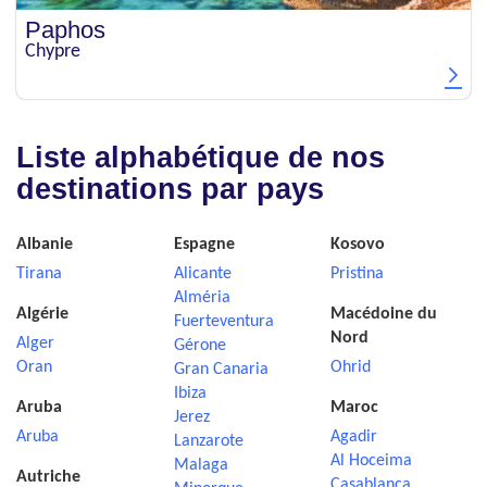
Paphos
Chypre
Liste alphabétique de nos
destinations par pays
Albanie
Espagne
Kosovo
Tirana
Alicante
Pristina
Alméria
Algérie
Macédoine du
Fuerteventura
Nord
Alger
Gérone
Oran
Ohrid
Gran Canaria
Ibiza
Aruba
Maroc
Jerez
Aruba
Agadir
Lanzarote
Al Hoceima
Malaga
Autriche
Casablanca