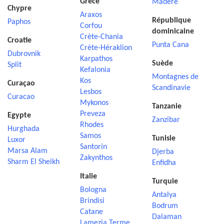
Grèce
Madère
Chypre
Araxos
République
Paphos
Corfou
dominicaine
Crète-Chania
Croatie
Punta Cana
Crète-Héraklion
Dubrovnik
Karpathos
Suède
Split
Kefalonia
Montagnes de
Kos
Curaçao
Scandinavie
Lesbos
Curacao
Mykonos
Tanzanie
Preveza
Egypte
Zanzibar
Rhodes
Hurghada
Samos
Tunisie
Luxor
Santorin
Marsa Alam
Djerba
Zakynthos
Sharm El Sheikh
Enfidha
Italie
Turquie
Bologna
Antalya
Brindisi
Bodrum
Catane
Dalaman
Lamezia Terme