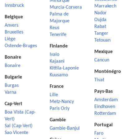
Minorque
Innsbruck
Marrakech
Murcia-Corvera
Nador
Palma de
Belgique
Oujda
Majorque
Anvers
Rabat
Reus
Bruxelles
Tanger
Tenerife
Liège
Tetouan
Ostende-Bruges
Finlande
Mexique
Ivalo
Bonaire
Cancun
Kajaani
Bonaire
Kittila-Laponie
Monténégro
Kuusamo
Bulgarie
Tivat
Burgas
France
Pays-Bas
Varna
Lille
Amsterdam
Metz-Nancy
Cap-Vert
Eindhoven
Paris Orly
Boa Vista (Cap-
Rotterdam
Vert)
Gambie
Portugal
Sal (Cap-Vert)
Gambie-Banjul
Sao Vicente
Faro