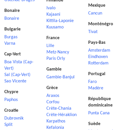
Ostende-Bruges
Finlande
Mexique
Ivalo
Bonaire
Cancun
Kajaani
Bonaire
Kittila-Laponie
Monténégro
Kuusamo
Bulgarie
Tivat
Burgas
France
Pays-Bas
Varna
Lille
Amsterdam
Metz-Nancy
Cap-Vert
Eindhoven
Paris Orly
Boa Vista (Cap-
Rotterdam
Vert)
Gambie
Portugal
Sal (Cap-Vert)
Gambie-Banjul
Sao Vicente
Faro
Grèce
Madère
Chypre
Araxos
République
Paphos
Corfou
dominicaine
Crète-Chania
Croatie
Punta Cana
Crète-Héraklion
Dubrovnik
Karpathos
Suède
Split
Kefalonia