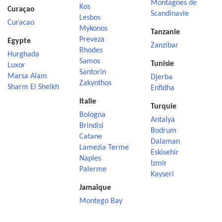
Montagnes de
Kos
Curaçao
Scandinavie
Lesbos
Curacao
Mykonos
Tanzanie
Preveza
Egypte
Zanzibar
Rhodes
Hurghada
Samos
Tunisie
Luxor
Santorin
Marsa Alam
Djerba
Zakynthos
Sharm El Sheikh
Enfidha
Italie
Turquie
Bologna
Antalya
Brindisi
Bodrum
Catane
Dalaman
Lamezia Terme
Eskisehir
Naples
Izmir
Palerme
Kayseri
Jamaïque
Montego Bay