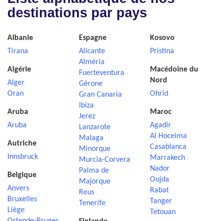
destinations par pays
Albanie
Espagne
Kosovo
Tirana
Alicante
Pristina
Alméria
Algérie
Macédoine du
Fuerteventura
Nord
Alger
Gérone
Oran
Ohrid
Gran Canaria
Ibiza
Aruba
Maroc
Jerez
Aruba
Agadir
Lanzarote
Al Hoceima
Malaga
Autriche
Casablanca
Minorque
Innsbruck
Marrakech
Murcia-Corvera
Nador
Palma de
Belgique
Oujda
Majorque
Anvers
Rabat
Reus
Bruxelles
Tanger
Tenerife
Liège
Tetouan