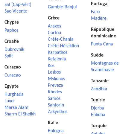
Portugal
Sal (Cap-Vert)
Gambie-Banjul
Sao Vicente
Faro
Grèce
Madère
Chypre
Araxos
République
Paphos
Corfou
dominicaine
Crète-Chania
Croatie
Punta Cana
Crète-Héraklion
Dubrovnik
Karpathos
Suède
Split
Kefalonia
Montagnes de
Kos
Curaçao
Scandinavie
Lesbos
Curacao
Mykonos
Tanzanie
Preveza
Egypte
Zanzibar
Rhodes
Hurghada
Samos
Tunisie
Luxor
Santorin
Marsa Alam
Djerba
Zakynthos
Sharm El Sheikh
Enfidha
Italie
Turquie
Bologna