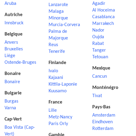
Aruba
Agadir
Lanzarote
Al Hoceima
Malaga
Autriche
Casablanca
Minorque
Innsbruck
Marrakech
Murcia-Corvera
Nador
Palma de
Belgique
Oujda
Majorque
Anvers
Rabat
Reus
Bruxelles
Tanger
Tenerife
Liège
Tetouan
Ostende-Bruges
Finlande
Mexique
Ivalo
Bonaire
Cancun
Kajaani
Bonaire
Kittila-Laponie
Monténégro
Kuusamo
Bulgarie
Tivat
Burgas
France
Pays-Bas
Varna
Lille
Amsterdam
Metz-Nancy
Cap-Vert
Eindhoven
Paris Orly
Boa Vista (Cap-
Rotterdam
Vert)
Gambie