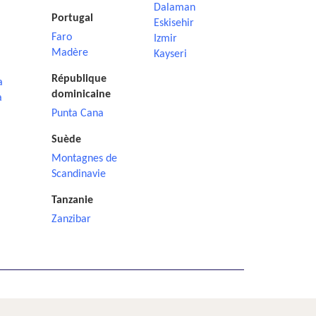
Dalaman
Portugal
Eskisehir
Faro
Izmir
Madère
Kayseri
République
a
dominicaine
a
Punta Cana
Suède
Montagnes de
Scandinavie
Tanzanie
Zanzibar