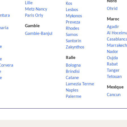
Nord
Lille
Kos
Ohrid
Metz-Nancy
Lesbos
ntura
Paris Orly
Mykonos
Maroc
Preveza
Gambie
Agadir
naria
Rhodes
Al Hoceim
Gambie-Banjul
Samos
Casablanc
Santorin
Marrakech
e
Zakynthos
Nador
Italie
Oujda
e
Rabat
Corvera
Bologna
Tanger
e
Brindisi
Tetouan
e
Catane
Lamezia Terme
Mexique
Naples
Cancun
Palerme