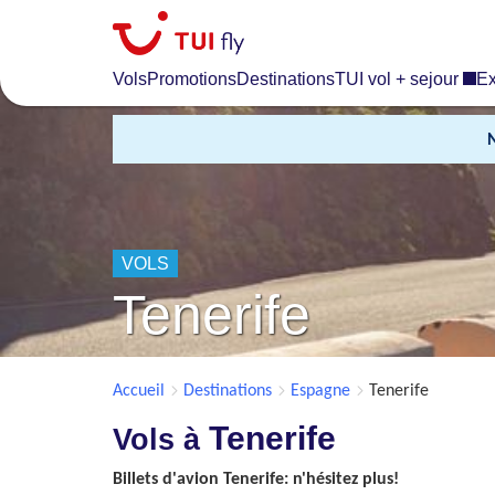
Skip
to
main
Vols
Promotions
Destinations
TUI vol + sejour
Ex
content
VOLS
Tenerife
Accueil
Destinations
Espagne
Tenerife
Tenerife
Vols à
Billets d'avion Tenerife: n'hésitez plus!