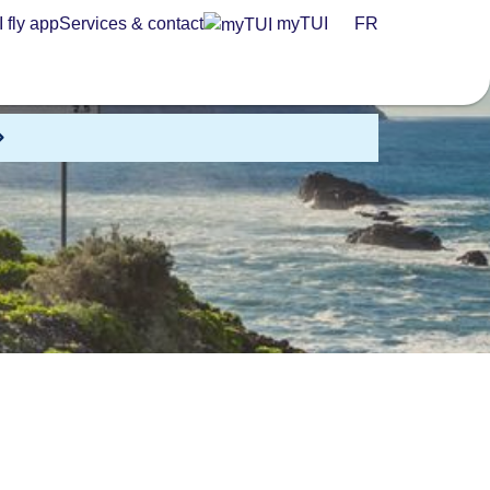
 fly app
Services & contact
myTUI
FR