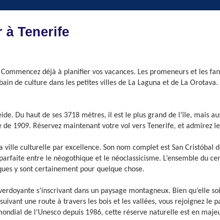
 à Tenerife
 Commencez déjà à planifier vos vacances. Les promeneurs et les fanas
in de culture dans les petites villes de La Laguna et de La Orotava. 
eide. Du haut de ses 3718 mètres, il est le plus grand de l’île, mais a
e de 1909. Réservez maintenant votre vol vers Tenerife, et admirez le
la ville culturelle par excellence. Son nom complet est San Cristóbal 
parfaite entre le néogothique et le néoclassicisme. L’ensemble du cen
iques y sont certainement pour quelque chose.
erdoyante s’inscrivant dans un paysage montagneux. Bien qu’elle soit l
uivant une route à travers les bois et les vallées, vous rejoignez le
 mondial de l’Unesco depuis 1986, cette réserve naturelle est en majeu