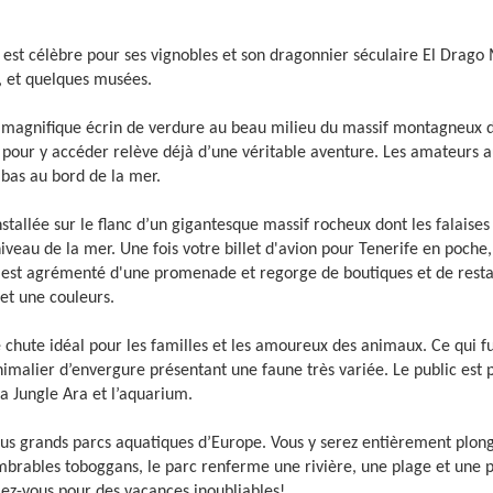
s
est célèbre pour ses vignobles et son dragonnier séculaire El Drago M
), et quelques musées.
s un magnifique écrin de verdure au beau milieu du massif montagneux
e pour y accéder relève déjà d’une véritable aventure. Les amateurs a
 bas au bord de la mer.
nstallée sur le flanc d’un gigantesque massif rocheux dont les falaises
iveau de la mer. Une fois votre billet d'avion pour Tenerife en poche
e est agrémenté d'une promenade et regorge de boutiques et de restau
 et une couleurs.
de chute idéal pour les familles et les amoureux des animaux. Ce qui f
imalier d’envergure présentant une faune très variée. Le public est p
a Jungle Ara et l’aquarium.
plus grands parcs aquatiques d’Europe. Vous y serez entièrement plon
brables toboggans, le parc renferme une rivière, une plage et une p
lez-vous pour des vacances inoubliables!