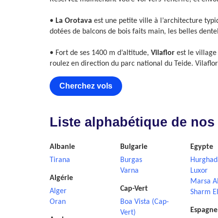
•
La Orotava
est une petite ville à l’architecture t
dotées de balcons de bois faits main, les belles dente
• Fort de ses 1400 m d’altitude,
Vilaflor
est le villag
roulez en direction du parc national du Teide. Vilafl
Cherchez vols
Liste alphabétique de nos
Albanie
Bulgarie
Egypte
Tirana
Burgas
Hurghad
Varna
Luxor
Algérie
Marsa A
Cap-Vert
Alger
Sharm El
Oran
Boa Vista (Cap-
Espagne
Vert)