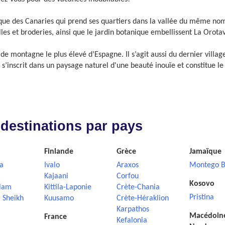
ypique des Canaries qui prend ses quartiers dans la vallée du même no
lles et broderies, ainsi que le jardin botanique embellissent La Orota
e de montagne le plus élevé d’Espagne. Il s’agit aussi du dernier villa
or s’inscrit dans un paysage naturel d'une beauté inouïe et constitu
 destinations par pays
Finlande
Grèce
Jamaïque
a
Ivalo
Araxos
Montego B
Kajaani
Corfou
Kosovo
lam
Kittila-Laponie
Crète-Chania
Pristina
 Sheikh
Kuusamo
Crète-Héraklion
Karpathos
Macédoin
France
Kefalonia