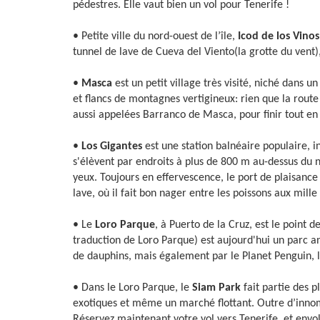
pédestres. Elle vaut bien un vol pour Tenerife !
• Petite ville du nord-ouest de l’île,
Icod de los Vino
tunnel de lave de Cueva del Viento(la grotte du vent
•
Masca
est un petit village très visité, niché dan
et flancs de montagnes vertigineux: rien que la rout
aussi appelées Barranco de Masca, pour finir tout en
•
Los Gigantes
est une station balnéaire populaire, i
s'élèvent par endroits à plus de 800 m au-dessus du n
yeux. Toujours en effervescence, le port de plaisanc
lave, où il fait bon nager entre les poissons aux mille
• Le
Loro Parque
, à Puerto de la Cruz, est le point 
traduction de Loro Parque) est aujourd'hui un parc an
de dauphins, mais également par le Planet Penguin, l
• Dans le Loro Parque, le
Siam Park
fait partie des 
exotiques et même un marché flottant. Outre d’innom
Réservez maintenant votre vol vers Tenerife, et envo