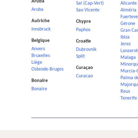
Aruba
Sal (Cap-Vert)
Alicante
Aruba
Sao Vicente
Alméria
Fuerteve
Autriche
Chypre
Gérone
Innsbruck
Paphos
Gran Ca
Ibiza
Belgique
Croatie
Jerez
Anvers
Dubrovnik
Lanzarot
Bruxelles
Split
Malaga
Liège
Minorqu
Curaçao
Ostende-Bruges
Murcia-
Curacao
Palma d
Bonaire
Majorqu
Bonaire
Reus
Tenerife