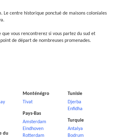
m. Le centre historique ponctué de maisons coloniales
va.
ge que vous rencontrerez si vous partez du sud et
e le point de départ de nombreuses promenades.
Monténégro
Tunisie
ay
Tivat
Djerba
Enfidha
Pays-Bas
Turquie
Amsterdam
Eindhoven
Antalya
e du
Rotterdam
Bodrum