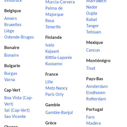
Innsbruck
Marrakech
Murcia-Corvera
Nador
Palma de
Belgique
Oujda
Majorque
Anvers
Rabat
Reus
Bruxelles
Tanger
Tenerife
Liège
Tetouan
Ostende-Bruges
Finlande
Mexique
Ivalo
Bonaire
Cancun
Kajaani
Bonaire
Kittila-Laponie
Monténégro
Kuusamo
Bulgarie
Tivat
Burgas
France
Pays-Bas
Varna
Lille
Amsterdam
Metz-Nancy
Cap-Vert
Eindhoven
Paris Orly
Boa Vista (Cap-
Rotterdam
Vert)
Gambie
Portugal
Sal (Cap-Vert)
Gambie-Banjul
Sao Vicente
Faro
Grèce
Madère