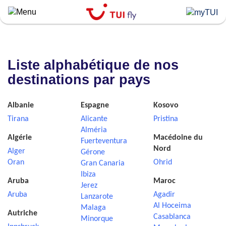
Skip
to
main
content
Liste alphabétique de nos
destinations par pays
Albanie
Espagne
Kosovo
Tirana
Alicante
Pristina
Alméria
Algérie
Macédoine du
Fuerteventura
Nord
Alger
Gérone
Oran
Ohrid
Gran Canaria
Ibiza
Aruba
Maroc
Jerez
Aruba
Agadir
Lanzarote
Al Hoceima
Malaga
Autriche
Casablanca
Minorque