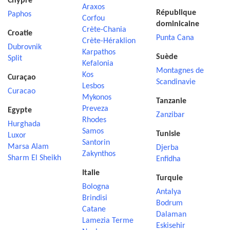
Chypre
Araxos
République
Paphos
Corfou
dominicaine
Crète-Chania
Croatie
Punta Cana
Crète-Héraklion
Dubrovnik
Karpathos
Suède
Split
Kefalonia
Montagnes de
Kos
Curaçao
Scandinavie
Lesbos
Curacao
Mykonos
Tanzanie
Preveza
Egypte
Zanzibar
Rhodes
Hurghada
Samos
Tunisie
Luxor
Santorin
Marsa Alam
Djerba
Zakynthos
Sharm El Sheikh
Enfidha
Italie
Turquie
Bologna
Antalya
Brindisi
Bodrum
Catane
Dalaman
Lamezia Terme
Eskisehir