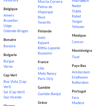
Innsbruck
Marrakech
Murcia-Corvera
Nador
Palma de
Belgique
Oujda
Majorque
Anvers
Rabat
Reus
Bruxelles
Tanger
Tenerife
Liège
Tetouan
Ostende-Bruges
Finlande
Mexique
Ivalo
Bonaire
Cancun
Kajaani
Bonaire
Kittila-Laponie
Monténégro
Kuusamo
Bulgarie
Tivat
Burgas
France
Pays-Bas
Varna
Lille
Amsterdam
Metz-Nancy
Cap-Vert
Eindhoven
Paris Orly
Boa Vista (Cap-
Rotterdam
Vert)
Gambie
Portugal
Sal (Cap-Vert)
Gambie-Banjul
Sao Vicente
Faro
Grèce
Madère