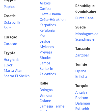
Chypre
Araxos
République
Paphos
Corfou
dominicaine
Crète-Chania
Croatie
Punta Cana
Crète-Héraklion
Dubrovnik
Karpathos
Suède
Split
Kefalonia
Montagnes de
Kos
Curaçao
Scandinavie
Lesbos
Curacao
Mykonos
Tanzanie
Preveza
Egypte
Zanzibar
Rhodes
Hurghada
Samos
Tunisie
Luxor
Santorin
Marsa Alam
Djerba
Zakynthos
Sharm El Sheikh
Enfidha
Italie
Turquie
Bologna
Antalya
Brindisi
Bodrum
Catane
Dalaman
Lamezia Terme
Eskisehir