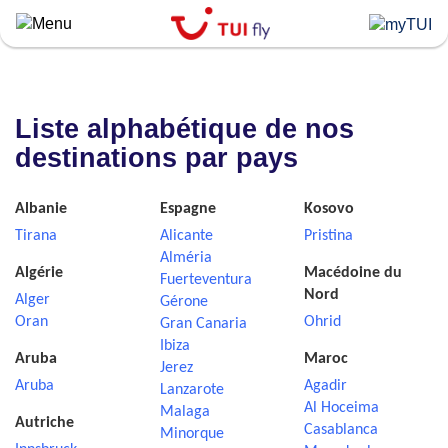
Skip
to
main
content
Liste alphabétique de nos
destinations par pays
Albanie
Espagne
Kosovo
Tirana
Alicante
Pristina
Alméria
Algérie
Macédoine du
Fuerteventura
Nord
Alger
Gérone
Oran
Ohrid
Gran Canaria
Ibiza
Aruba
Maroc
Jerez
Aruba
Agadir
Lanzarote
Al Hoceima
Malaga
Autriche
Casablanca
Minorque