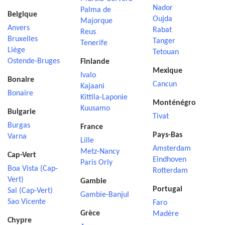
Nador
Palma de
Belgique
Oujda
Majorque
Anvers
Rabat
Reus
Bruxelles
Tanger
Tenerife
Liège
Tetouan
Ostende-Bruges
Finlande
Mexique
Ivalo
Bonaire
Cancun
Kajaani
Bonaire
Kittila-Laponie
Monténégro
Kuusamo
Bulgarie
Tivat
Burgas
France
Pays-Bas
Varna
Lille
Amsterdam
Metz-Nancy
Cap-Vert
Eindhoven
Paris Orly
Boa Vista (Cap-
Rotterdam
Vert)
Gambie
Portugal
Sal (Cap-Vert)
Gambie-Banjul
Sao Vicente
Faro
Grèce
Madère
Chypre