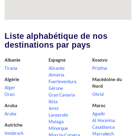
Liste alphabétique de nos
destinations par pays
Albanie
Espagne
Kosovo
Tirana
Alicante
Pristina
Alméria
Algérie
Macédoine du
Fuerteventura
Nord
Alger
Gérone
Oran
Ohrid
Gran Canaria
Ibiza
Aruba
Maroc
Jerez
Aruba
Agadir
Lanzarote
Al Hoceima
Malaga
Autriche
Casablanca
Minorque
Innsbruck
Marrakech
Murcia-Corvera