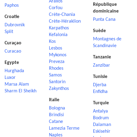
Araxos
République
Paphos
Corfou
dominicaine
Crète-Chania
Croatie
Punta Cana
Crète-Héraklion
Dubrovnik
Karpathos
Suède
Split
Kefalonia
Montagnes de
Kos
Curaçao
Scandinavie
Lesbos
Curacao
Mykonos
Tanzanie
Preveza
Egypte
Zanzibar
Rhodes
Hurghada
Samos
Tunisie
Luxor
Santorin
Marsa Alam
Djerba
Zakynthos
Sharm El Sheikh
Enfidha
Italie
Turquie
Bologna
Antalya
Brindisi
Bodrum
Catane
Dalaman
Lamezia Terme
Eskisehir
Naples