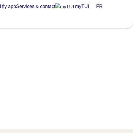
 fly app
Services & contact
myTUI
FR