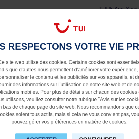
TUI fly App
Servi
Vol + Séjour
Extras
de-Bruges vers Gran Canaria
S RESPECTONS VOTRE VIE PR
s vers Gran Canaria
Ce site web utilise des cookies. Certains cookies sont essentiels
ndis que d'autres nous permettent d'améliorer votre expérience,
personnaliser le contenu et les publicités sur vos appareils, et d
ournir des informations sur l'utilisation de notre site web et de n
lications mobiles. Pour plus de détails sur chacun des cookies
s utilisons, veuillez consulter notre rubrique "Avis sur les cook
n bas de chaque page du site web. Nous recommandons que c
ookies soient tous actifs, mais si cela ne vous convient pas, vo
pouvez gérer vos préférences en matière de cookies.