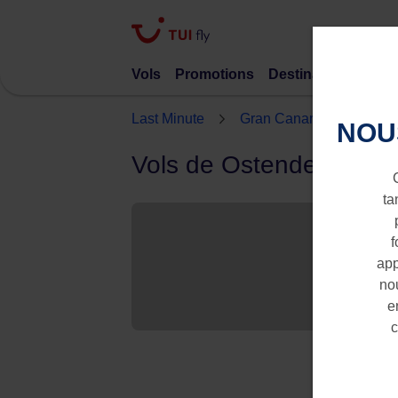
Vols
Promotions
Destinations
TUI 
Last Minute
Gran Canaria
Osten
NOU
Vols de Ostende-Bruge
ta
f
app
nou
e
c