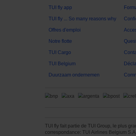
TUI fly app
Forma
TUI fly ... So many reasons why
Confi
Offres d'emploi
Acces
Notre flotte
Quest
TUI Cargo
Conta
TUI Belgium
Décla
Duurzaam ondernemen
Comme
TUI fly fait partie de TUI Group, le plus 
correspondance: TUI Airlines Belgium S.A