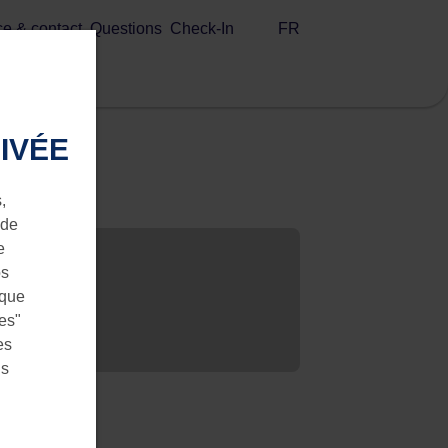
FR
ce & contact
Questions
Check-In
IVÉE
,
 de
e
os
 que
ies"
es
us