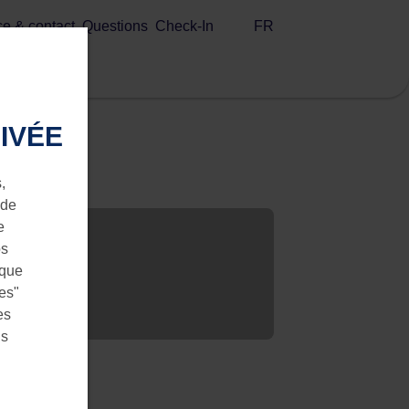
FR
ce & contact
Questions
Check-In
IVÉE
,
 de
e
os
 que
ies"
es
us