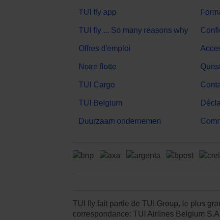
TUI fly app
Forma
TUI fly ... So many reasons why
Confi
Offres d'emploi
Acces
Notre flotte
Quest
TUI Cargo
Conta
TUI Belgium
Décla
Duurzaam ondernemen
Comme
TUI fly fait partie de TUI Group, le plus 
correspondance: TUI Airlines Belgium S.A