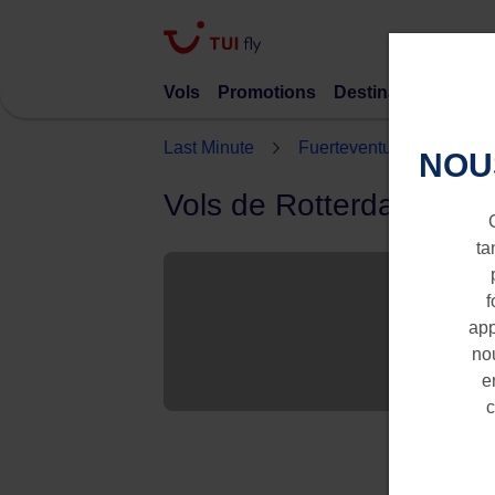
Vols
Promotions
Destinations
TUI 
Last Minute
Fuerteventura
Rotte
NOU
Vols de Rotterdam vers
ta
f
app
nou
e
c