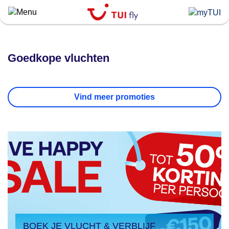
Skip
to
main
content
Goedkope vluchten
Vind meer promoties
BOEK JE VLUCHT & VERBLIJF