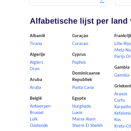
Alfabetische lijst per la
Albanië
Curaçao
Frankrij
Tirana
Curacao
Lille-Rijs
Metz-Na
Algerije
Cyprus
Parijs Or
Algiers
Paphos
Gambia
Oran
Dominicaanse
Gambia-
Aruba
Republiek
Grieken
Aruba
Punta Cana
Araxos
België
Egypte
Corfu
Antwerpen
Hurghada
Karpath
Brussel
Luxor
Kefaloni
Luik
Marsa Alam
Kos
Oostende
Sharm El Sheikh
Kreta-Ch