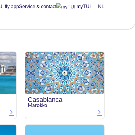
I fly app
Service & contact
myTUI
NL
Casablanca
Marokko