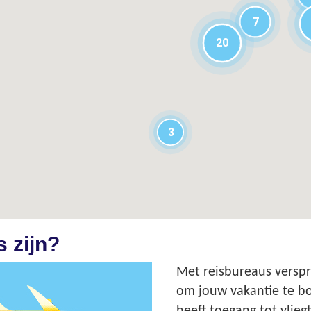
7
20
3
 zijn?
Met reisbureaus verspr
om jouw vakantie te bo