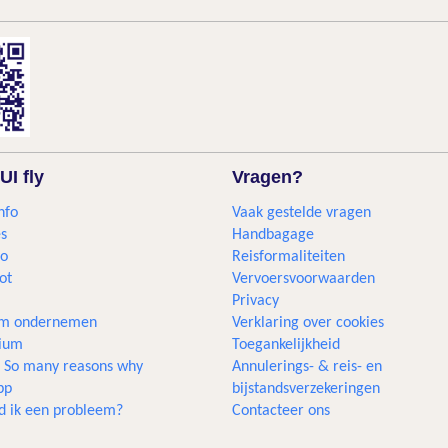
UI fly
Vragen?
nfo
Vaak gestelde vragen
s
Handbagage
go
Reisformaliteiten
ot
Vervoersvoorwaarden
Privacy
m ondernemen
Verklaring over cookies
gium
Toegankelijkheid
... So many reasons why
Annulerings- & reis- en
pp
bijstandsverzekeringen
d ik een probleem?
Contacteer ons