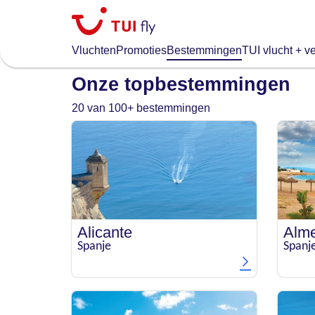
Skip
to
main
Vluchten
Promoties
Bestemmingen
TUI vlucht + ve
content
Onze topbestemmingen
20 van 100+ bestemmingen
Alicante
Alme
Spanje
Spanj