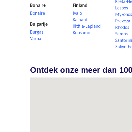
Kreta-He
Bonaire
Finland
Lesbos
Bonaire
Ivalo
Mykonos
Kajaani
Preveza
Bulgarije
Kittila-Lapland
Rhodos
Burgas
Kuusamo
Samos
Varna
Santorin
Zakynth
Ontdek onze meer dan 10