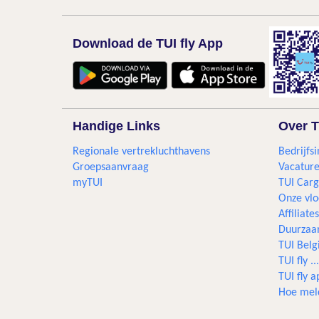
Download de TUI fly App
Handige Links
Over T
Regionale vertrekluchthavens
Bedrijfsi
Groepsaanvraag
Vacature
myTUI
TUI Car
Onze vlo
Affiliates
Duurzaa
TUI Bel
TUI fly 
TUI fly a
Hoe mel