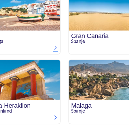
Gran Canaria
gal
Spanje
a-Heraklion
Malaga
enland
Spanje