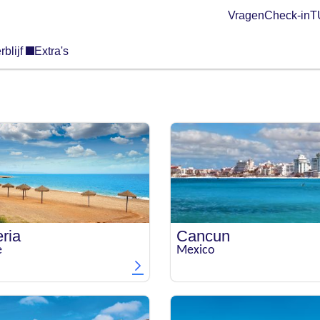
Vragen
Check-in
TU
rblijf
Extra's
ria
Cancun
e
Mexico