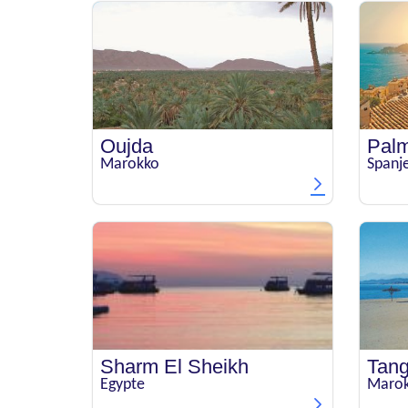
Oujda
Palm
Marokko
Spanj
Sharm El Sheikh
Tang
Egypte
Maro