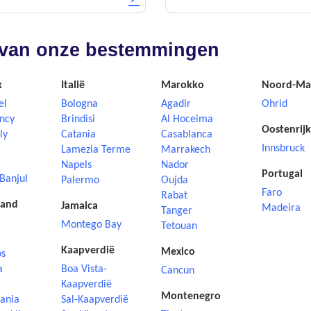
nd van onze bestemmingen
k
Italië
Marokko
Noord-Ma
el
Bologna
Agadir
Ohrid
ncy
Brindisi
Al Hoceima
Oostenrijk
ly
Catania
Casablanca
Innsbruck
Lamezia Terme
Marrakech
Napels
Nador
Portugal
Banjul
Palermo
Oujda
Faro
Rabat
land
Jamaica
Madeira
Tanger
Montego Bay
Tetouan
Kaapverdië
Mexico
os
a
Boa Vista-
Cancun
Kaapverdië
Montenegro
ania
Sal-Kaapverdië