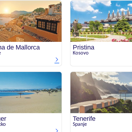
a de Mallorca
Pristina
e
Kosovo
er
Tenerife
kko
Spanje