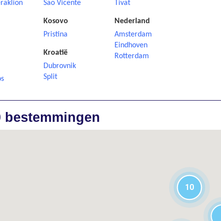
raklion
Sao Vicente
Tivat
Kosovo
Nederland
Pristina
Amsterdam
Eindhoven
Kroatië
Rotterdam
Dubrovnik
i
Split
os
0 bestemmingen
10