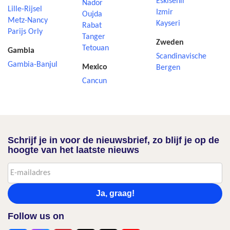
Eskisehir
Nador
Lille-Rijsel
Izmir
Oujda
Metz-Nancy
Kayseri
Rabat
Parijs Orly
Tanger
Zweden
Tetouan
Gambia
Scandinavische
Gambia-Banjul
Mexico
Bergen
Cancun
Schrijf je in voor de nieuwsbrief, zo blijf je op de
hoogte van het laatste nieuws
Ja, graag!
Follow us on