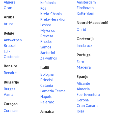
Algiers
Amsterdam
Kefalonia
Oran
Eindhoven
Kos
Rotterdam
Kreta-Chania
Aruba
Kreta-Heraklion
Noord-Macedonië
Aruba
Lesbos
Ohrid
Mykonos
België
Preveza
Oostenrijk
Antwerpen
Rhodos
Brussel
Innsbruck
Samos
Luik
Santorini
Portugal
Oostende
Zakynthos
Faro
Bonaire
Madeira
Italië
Bonaire
Bologna
Spanje
Brindisi
Bulgarije
Alicante
Catania
Burgas
Almeria
Lamezia Terme
Varna
Fuerteventura
Napels
Gerona
Palermo
Curaçao
Gran Canaria
Curacao
Ibiza
Jamaica