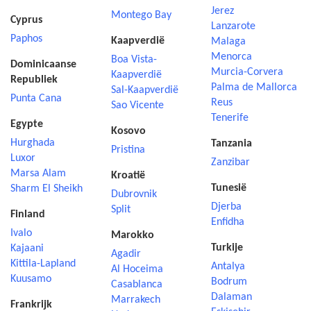
Jerez
Montego Bay
Cyprus
Lanzarote
Paphos
Kaapverdië
Malaga
Menorca
Boa Vista-
Dominicaanse
Murcia-Corvera
Kaapverdië
Republiek
Palma de Mallorca
Sal-Kaapverdië
Punta Cana
Reus
Sao Vicente
Tenerife
Egypte
Kosovo
Hurghada
Tanzania
Pristina
Luxor
Zanzibar
Marsa Alam
Kroatië
Tunesië
Sharm El Sheikh
Dubrovnik
Djerba
Split
Finland
Enfidha
Ivalo
Marokko
Turkije
Kajaani
Agadir
Kittila-Lapland
Antalya
Al Hoceima
Kuusamo
Bodrum
Casablanca
Dalaman
Marrakech
Frankrijk