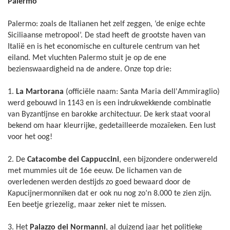
Palermo
Palermo: zoals de Italianen het zelf zeggen, ‘de enige echte
Siciliaanse metropool’. De stad heeft de grootste haven van
Italië en is het economische en culturele centrum van het
eiland. Met vluchten Palermo stuit je op de ene
bezienswaardigheid na de andere. Onze top drie:
1.
La Martorana
(officiële naam: Santa Maria dell'Ammiraglio)
werd gebouwd in 1143 en is een indrukwekkende combinatie
van Byzantijnse en barokke architectuur. De kerk staat vooral
bekend om haar kleurrijke, gedetailleerde mozaïeken. Een lust
voor het oog!
2. De
Catacombe dei Cappuccini
, een bijzondere onderwereld
met mummies uit de 16e eeuw. De lichamen van de
overledenen werden destijds zo goed bewaard door de
Kapucijnermonniken dat er ook nu nog zo’n 8.000 te zien zijn.
Een beetje griezelig, maar zeker niet te missen.
3. Het
Palazzo dei Normanni
, al duizend jaar het politieke