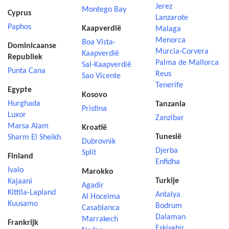
Jerez
Montego Bay
Cyprus
Lanzarote
Paphos
Kaapverdië
Malaga
Menorca
Boa Vista-
Dominicaanse
Murcia-Corvera
Kaapverdië
Republiek
Palma de Mallorca
Sal-Kaapverdië
Punta Cana
Reus
Sao Vicente
Tenerife
Egypte
Kosovo
Hurghada
Tanzania
Pristina
Luxor
Zanzibar
Marsa Alam
Kroatië
Tunesië
Sharm El Sheikh
Dubrovnik
Djerba
Split
Finland
Enfidha
Ivalo
Marokko
Turkije
Kajaani
Agadir
Kittila-Lapland
Antalya
Al Hoceima
Kuusamo
Bodrum
Casablanca
Dalaman
Marrakech
Frankrijk
Eskisehir