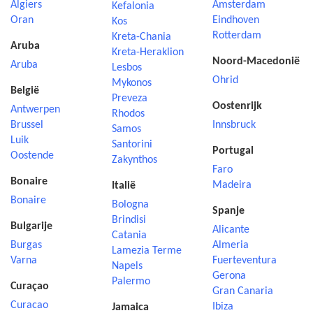
Algiers
Amsterdam
Kefalonia
Oran
Eindhoven
Kos
Rotterdam
Kreta-Chania
Aruba
Kreta-Heraklion
Noord-Macedonië
Aruba
Lesbos
Ohrid
Mykonos
België
Preveza
Oostenrijk
Antwerpen
Rhodos
Brussel
Innsbruck
Samos
Luik
Santorini
Portugal
Oostende
Zakynthos
Faro
Bonaire
Madeira
Italië
Bonaire
Bologna
Spanje
Brindisi
Bulgarije
Alicante
Catania
Burgas
Almeria
Lamezia Terme
Varna
Fuerteventura
Napels
Gerona
Palermo
Curaçao
Gran Canaria
Curacao
Ibiza
Jamaica