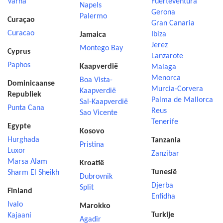
Varna
Fuerteventura
Napels
Gerona
Palermo
Curaçao
Gran Canaria
Curacao
Ibiza
Jamaica
Jerez
Montego Bay
Cyprus
Lanzarote
Paphos
Kaapverdië
Malaga
Menorca
Boa Vista-
Dominicaanse
Murcia-Corvera
Kaapverdië
Republiek
Palma de Mallorca
Sal-Kaapverdië
Punta Cana
Reus
Sao Vicente
Tenerife
Egypte
Kosovo
Hurghada
Tanzania
Pristina
Luxor
Zanzibar
Marsa Alam
Kroatië
Tunesië
Sharm El Sheikh
Dubrovnik
Djerba
Split
Finland
Enfidha
Ivalo
Marokko
Turkije
Kajaani
Agadir