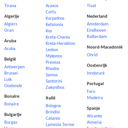
Tirana
Araxos
Tivat
Corfu
Algerije
Nederland
Karpathos
Algiers
Amsterdam
Kefalonia
Oran
Eindhoven
Kos
Rotterdam
Kreta-Chania
Aruba
Kreta-Heraklion
Noord-Macedonië
Aruba
Lesbos
Ohrid
Mykonos
België
Preveza
Oostenrijk
Antwerpen
Rhodos
Brussel
Innsbruck
Samos
Luik
Santorini
Portugal
Oostende
Zakynthos
Faro
Bonaire
Madeira
Italië
Bonaire
Bologna
Spanje
Brindisi
Bulgarije
Alicante
Catania
Burgas
Almeria
Lamezia Terme