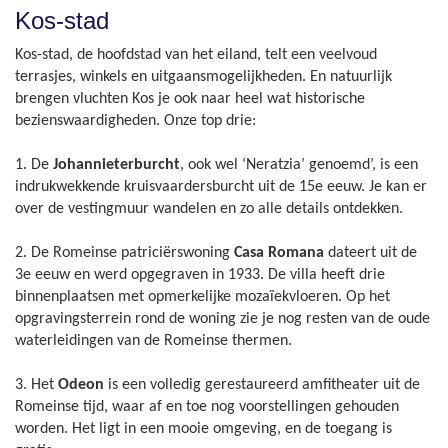
Kos-stad
Kos-stad, de hoofdstad van het eiland, telt een veelvoud
terrasjes, winkels en uitgaansmogelijkheden. En natuurlijk
brengen vluchten Kos je ook naar heel wat historische
bezienswaardigheden. Onze top drie:
1. De
Johannieterburcht
, ook wel ‘Neratzia’ genoemd’, is een
indrukwekkende kruisvaardersburcht uit de 15e eeuw. Je kan er
over de vestingmuur wandelen en zo alle details ontdekken.
2. De Romeinse patriciërswoning
Casa Romana
dateert uit de
3e eeuw en werd opgegraven in 1933. De villa heeft drie
binnenplaatsen met opmerkelijke mozaïekvloeren. Op het
opgravingsterrein rond de woning zie je nog resten van de oude
waterleidingen van de Romeinse thermen.
3. Het
Odeon
is een volledig gerestaureerd amfitheater uit de
Romeinse tijd, waar af en toe nog voorstellingen gehouden
worden. Het ligt in een mooie omgeving, en de toegang is