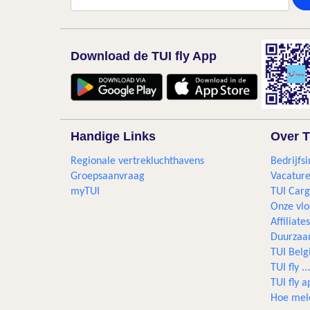
Download de TUI fly App
Handige Links
Over T
Regionale vertrekluchthavens
Bedrijfsi
Groepsaanvraag
Vacature
myTUI
TUI Car
Onze vlo
Affiliates
Duurzaa
TUI Bel
TUI fly 
TUI fly a
Hoe mel