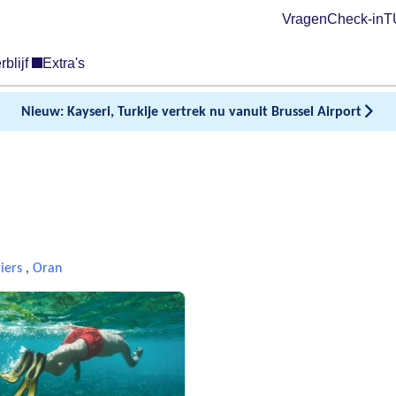
Vragen
Check-in
TU
rblijf
Extra's
Nieuw: Kayseri, Turkije vertrek nu vanuit Brussel Airport
iers
,
Oran