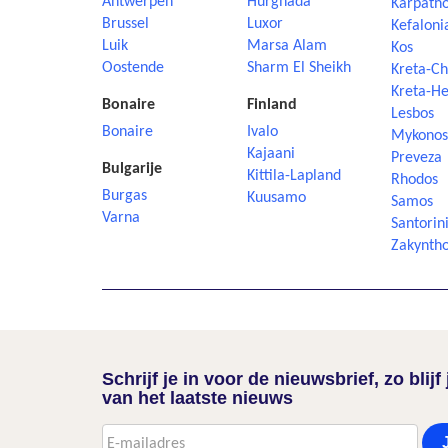
Antwerpen
Hurghada
Karpath
Brussel
Luxor
Kefaloni
Luik
Marsa Alam
Kos
Oostende
Sharm El Sheikh
Kreta-Ch
Kreta-He
Bonaire
Finland
Lesbos
Bonaire
Ivalo
Mykonos
Kajaani
Preveza
Bulgarije
Kittila-Lapland
Rhodos
Burgas
Kuusamo
Samos
Varna
Santorin
Zakynth
Schrijf je in voor de nieuwsbrief, zo blij
van het laatste nieuws