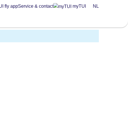
I fly app
Service & contact
myTUI
NL