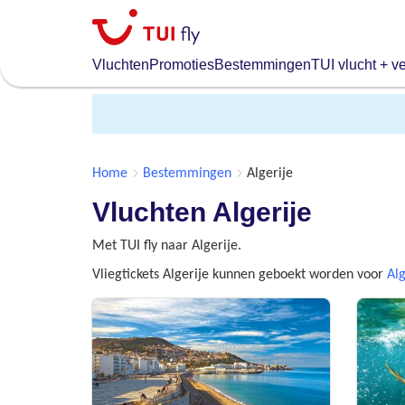
Skip
to
main
Vluchten
Promoties
Bestemmingen
TUI vlucht + ve
content
Home
Bestemmingen
Algerije
Vluchten Algerije
Met TUI fly naar Algerije.
Vliegtickets Algerije kunnen geboekt worden voor
Alg