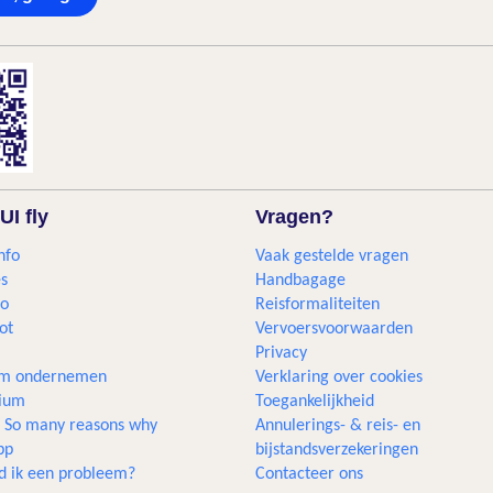
UI fly
Vragen?
nfo
Vaak gestelde vragen
s
Handbagage
go
Reisformaliteiten
ot
Vervoersvoorwaarden
Privacy
m ondernemen
Verklaring over cookies
gium
Toegankelijkheid
... So many reasons why
Annulerings- & reis- en
pp
bijstandsverzekeringen
d ik een probleem?
Contacteer ons