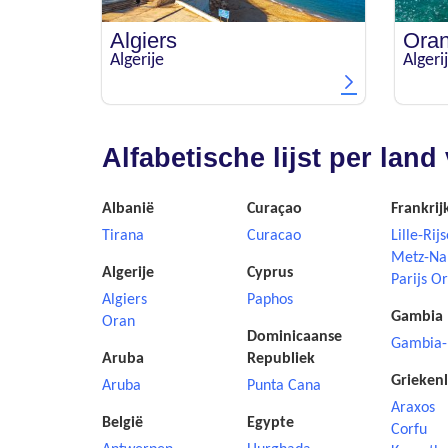
Algiers
Ora
Algerije
Algeri
Alfabetische lijst per la
Albanië
Curaçao
Frankrij
Tirana
Curacao
Lille-Rijs
Metz-Na
Algerije
Cyprus
Parijs Or
Algiers
Paphos
Gambia
Oran
Dominicaanse
Gambia-
Aruba
Republiek
Grieken
Aruba
Punta Cana
Araxos
België
Egypte
Corfu