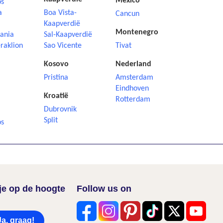
Mexico
os
a
Boa Vista-
Cancun
Kaapverdië
Montenegro
ania
Sal-Kaapverdië
raklion
Sao Vicente
Tivat
Kosovo
Nederland
Pristina
Amsterdam
Eindhoven
Kroatië
Rotterdam
Dubrovnik
i
Split
os
f je op de hoogte
Follow us on
Ja, graag!