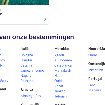
n
je
nd van onze bestemmingen
k
Italië
Marokko
Noord-Ma
el
Bologna
Agadir
Ohrid
ncy
Brindisi
Al Hoceima
Oostenrijk
ly
Catania
Casablanca
Innsbruck
Lamezia Terme
Marrakech
Napels
Nador
Portugal
Banjul
Palermo
Oujda
Faro
Rabat
land
Jamaica
Madeira
Tanger
Montego Bay
Tetouan
Kaapverdië