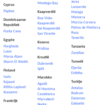
Jerez
Montego Bay
Cyprus
Lanzarote
Paphos
Kaapverdië
Malaga
Menorca
Boa Vista-
Dominicaanse
Murcia-Corvera
Kaapverdië
Republiek
Palma de Mallorca
Sal-Kaapverdië
Punta Cana
Reus
Sao Vicente
Tenerife
Egypte
Kosovo
Hurghada
Tanzania
Pristina
Luxor
Zanzibar
Marsa Alam
Kroatië
Tunesië
Sharm El Sheikh
Dubrovnik
Djerba
Split
Finland
Enfidha
Ivalo
Marokko
Turkije
Kajaani
Agadir
Kittila-Lapland
Antalya
Al Hoceima
Kuusamo
Bodrum
Casablanca
Dalaman
Marrakech
Frankrijk
Eskisehir
Nador