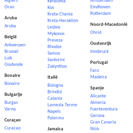
Algiers
Amsterdam
Kefalonia
Oran
Eindhoven
Kos
Rotterdam
Kreta-Chania
Aruba
Kreta-Heraklion
Noord-Macedonië
Aruba
Lesbos
Ohrid
Mykonos
België
Preveza
Oostenrijk
Antwerpen
Rhodos
Brussel
Innsbruck
Samos
Luik
Santorini
Portugal
Oostende
Zakynthos
Faro
Bonaire
Madeira
Italië
Bonaire
Bologna
Spanje
Brindisi
Bulgarije
Alicante
Catania
Burgas
Almeria
Lamezia Terme
Varna
Fuerteventura
Napels
Gerona
Palermo
Curaçao
Gran Canaria
Curacao
Ibiza
Jamaica