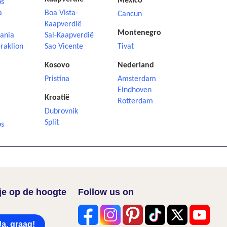
Mexico
os
a
Boa Vista-
Cancun
Kaapverdië
Montenegro
ania
Sal-Kaapverdië
raklion
Sao Vicente
Tivat
Kosovo
Nederland
Pristina
Amsterdam
Eindhoven
Kroatië
Rotterdam
Dubrovnik
i
Split
os
f je op de hoogte
Follow us on
Ja, graag!