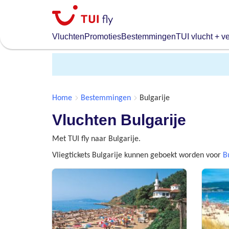
Skip
to
main
Vluchten
Promoties
Bestemmingen
TUI vlucht + ve
content
Home
Bestemmingen
Bulgarije
Vluchten Bulgarije
Met TUI fly naar Bulgarije.
Vliegtickets Bulgarije kunnen geboekt worden voor
B