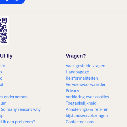
UI fly
Vragen?
nfo
Vaak gestelde vragen
s
Handbagage
go
Reisformaliteiten
ot
Vervoersvoorwaarden
Privacy
m ondernemen
Verklaring over cookies
gium
Toegankelijkheid
... So many reasons why
Annulerings- & reis- en
pp
bijstandsverzekeringen
d ik een probleem?
Contacteer ons