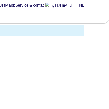
I fly app
Service & contact
myTUI
NL