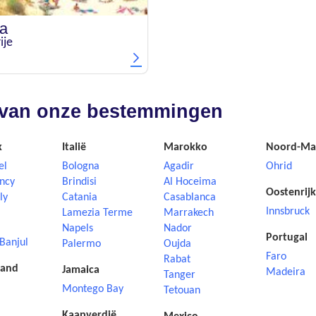
a
ije
nd van onze bestemmingen
k
Italië
Marokko
Noord-Ma
el
Bologna
Agadir
Ohrid
ncy
Brindisi
Al Hoceima
Oostenrijk
ly
Catania
Casablanca
Innsbruck
Lamezia Terme
Marrakech
Napels
Nador
Portugal
Banjul
Palermo
Oujda
Faro
Rabat
land
Jamaica
Madeira
Tanger
Montego Bay
Tetouan
Kaapverdië