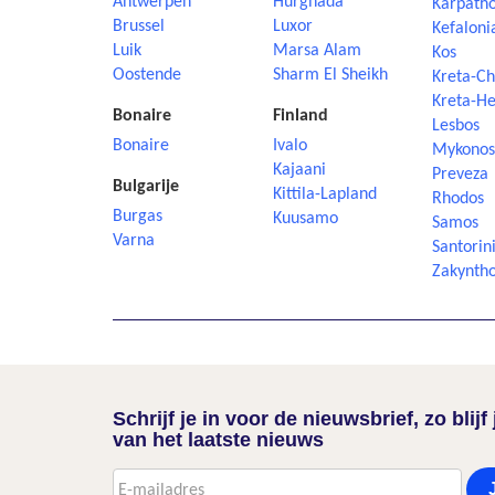
Antwerpen
Hurghada
Karpath
Brussel
Luxor
Kefaloni
Luik
Marsa Alam
Kos
Oostende
Sharm El Sheikh
Kreta-Ch
Kreta-He
Bonaire
Finland
Lesbos
Bonaire
Ivalo
Mykonos
Kajaani
Preveza
Bulgarije
Kittila-Lapland
Rhodos
Burgas
Kuusamo
Samos
Varna
Santorin
Zakynth
Schrijf je in voor de nieuwsbrief, zo blij
van het laatste nieuws