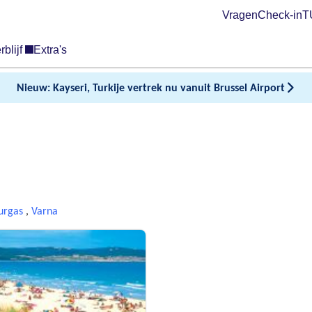
Vragen
Check-in
TU
rblijf
Extra's
Nieuw: Kayseri, Turkije vertrek nu vanuit Brussel Airport
urgas
,
Varna