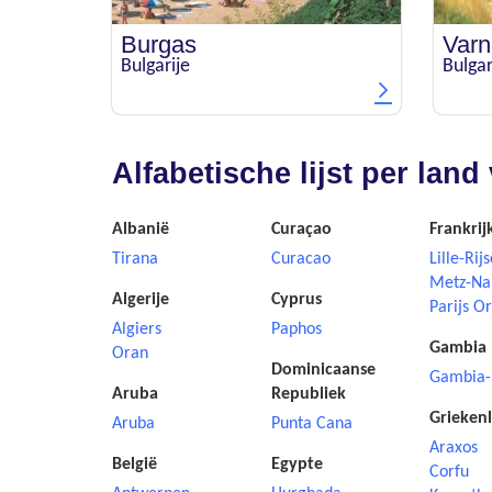
Burgas
Varn
Bulgarije
Bulgar
Alfabetische lijst per la
Albanië
Curaçao
Frankrij
Tirana
Curacao
Lille-Rijs
Metz-Na
Algerije
Cyprus
Parijs Or
Algiers
Paphos
Gambia
Oran
Dominicaanse
Gambia-
Aruba
Republiek
Grieken
Aruba
Punta Cana
Araxos
België
Egypte
Corfu