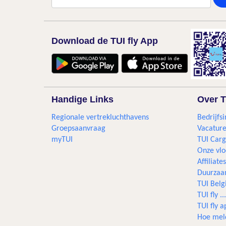
Download de TUI fly App
Handige Links
Over T
Regionale vertrekluchthavens
Bedrijfsi
Groepsaanvraag
Vacature
myTUI
TUI Car
Onze vlo
Affiliates
Duurzaa
TUI Bel
TUI fly 
TUI fly a
Hoe mel