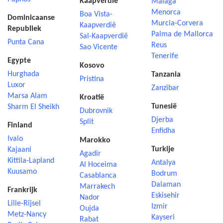
Kaapverdië
Malaga
Menorca
Boa Vista-
Dominicaanse
Murcia-Corvera
Kaapverdië
Republiek
Palma de Mallorca
Sal-Kaapverdië
Punta Cana
Reus
Sao Vicente
Tenerife
Egypte
Kosovo
Hurghada
Tanzania
Pristina
Luxor
Zanzibar
Marsa Alam
Kroatië
Tunesië
Sharm El Sheikh
Dubrovnik
Djerba
Split
Finland
Enfidha
Ivalo
Marokko
Turkije
Kajaani
Agadir
Kittila-Lapland
Antalya
Al Hoceima
Kuusamo
Bodrum
Casablanca
Dalaman
Marrakech
Frankrijk
Eskisehir
Nador
Lille-Rijsel
Izmir
Oujda
Metz-Nancy
Kayseri
Rabat