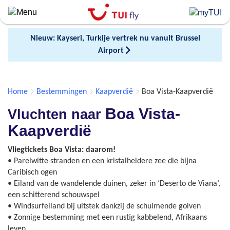
Skip
to
main
Nieuw: Kayseri, Turkije vertrek nu vanuit Brussel
content
Airport
Home
Bestemmingen
Kaapverdië
Boa Vista-Kaapverdië
Boa Vista-
Vluchten naar
Kaapverdië
Vliegtickets Boa Vista: daarom!
• Parelwitte stranden en een kristalheldere zee die bijna
Caribisch ogen
• Eiland van de wandelende duinen, zeker in ‘Deserto de Viana’,
een schitterend schouwspel
• Windsurfeiland bij uitstek dankzij de schuimende golven
• Zonnige bestemming met een rustig kabbelend, Afrikaans
leven