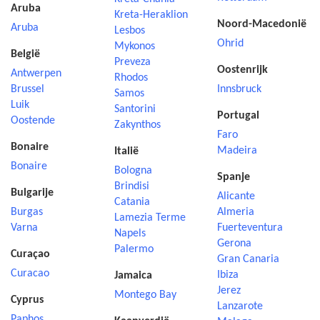
Aruba
Kreta-Heraklion
Noord-Macedonië
Aruba
Lesbos
Ohrid
Mykonos
België
Preveza
Oostenrijk
Antwerpen
Rhodos
Brussel
Innsbruck
Samos
Luik
Santorini
Portugal
Oostende
Zakynthos
Faro
Bonaire
Madeira
Italië
Bonaire
Bologna
Spanje
Brindisi
Bulgarije
Alicante
Catania
Burgas
Almeria
Lamezia Terme
Varna
Fuerteventura
Napels
Gerona
Palermo
Curaçao
Gran Canaria
Curacao
Ibiza
Jamaica
Jerez
Montego Bay
Cyprus
Lanzarote
Paphos