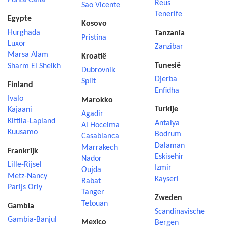
Punta Cana
Reus
Sao Vicente
Tenerife
Egypte
Kosovo
Hurghada
Tanzania
Pristina
Luxor
Zanzibar
Marsa Alam
Kroatië
Tunesië
Sharm El Sheikh
Dubrovnik
Djerba
Split
Finland
Enfidha
Ivalo
Marokko
Turkije
Kajaani
Agadir
Kittila-Lapland
Antalya
Al Hoceima
Kuusamo
Bodrum
Casablanca
Dalaman
Marrakech
Frankrijk
Eskisehir
Nador
Lille-Rijsel
Izmir
Oujda
Metz-Nancy
Kayseri
Rabat
Parijs Orly
Tanger
Zweden
Tetouan
Gambia
Scandinavische
Gambia-Banjul
Mexico
Bergen