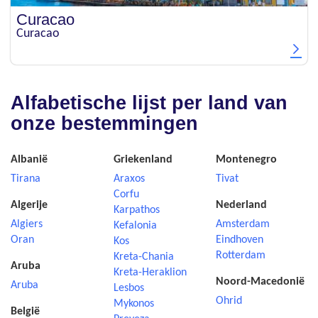
Curacao
Curacao
Alfabetische lijst per land van
onze bestemmingen
Albanië
Griekenland
Montenegro
Tirana
Araxos
Tivat
Corfu
Algerije
Nederland
Karpathos
Algiers
Amsterdam
Kefalonia
Oran
Eindhoven
Kos
Rotterdam
Kreta-Chania
Aruba
Kreta-Heraklion
Noord-Macedonië
Aruba
Lesbos
Ohrid
Mykonos
België