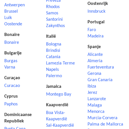
Preveza
Oostenrijk
Antwerpen
Rhodos
Brussel
Innsbruck
Samos
Luik
Santorini
Portugal
Oostende
Zakynthos
Faro
Bonaire
Madeira
Italië
Bonaire
Bologna
Spanje
Brindisi
Bulgarije
Alicante
Catania
Burgas
Almeria
Lamezia Terme
Varna
Fuerteventura
Napels
Gerona
Palermo
Curaçao
Gran Canaria
Curacao
Ibiza
Jamaica
Jerez
Montego Bay
Cyprus
Lanzarote
Paphos
Kaapverdië
Malaga
Menorca
Boa Vista-
Dominicaanse
Murcia-Corvera
Kaapverdië
Republiek
Palma de Mallorca
Sal-Kaapverdië