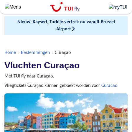
Skip
to
main
Nieuw: Kayseri, Turkije vertrek nu vanuit Brussel
content
Airport
Home
Bestemmingen
Curaçao
Vluchten Curaçao
Met TUI fly naar Curaçao.
Vliegtickets Curaçao kunnen geboekt worden voor
Curacao