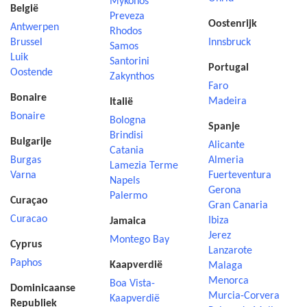
Mykonos
België
Preveza
Oostenrijk
Antwerpen
Rhodos
Brussel
Innsbruck
Samos
Luik
Santorini
Portugal
Oostende
Zakynthos
Faro
Bonaire
Madeira
Italië
Bonaire
Bologna
Spanje
Brindisi
Bulgarije
Alicante
Catania
Burgas
Almeria
Lamezia Terme
Varna
Fuerteventura
Napels
Gerona
Palermo
Curaçao
Gran Canaria
Curacao
Ibiza
Jamaica
Jerez
Montego Bay
Cyprus
Lanzarote
Paphos
Kaapverdië
Malaga
Menorca
Boa Vista-
Dominicaanse
Murcia-Corvera
Kaapverdië
Republiek