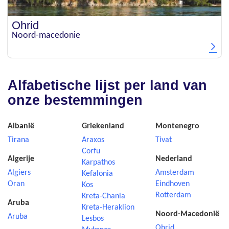
Ohrid
Noord-macedonie
Alfabetische lijst per land van
onze bestemmingen
Albanië
Griekenland
Montenegro
Tirana
Araxos
Tivat
Corfu
Algerije
Nederland
Karpathos
Algiers
Amsterdam
Kefalonia
Oran
Eindhoven
Kos
Rotterdam
Kreta-Chania
Aruba
Kreta-Heraklion
Noord-Macedonië
Aruba
Lesbos
Ohrid