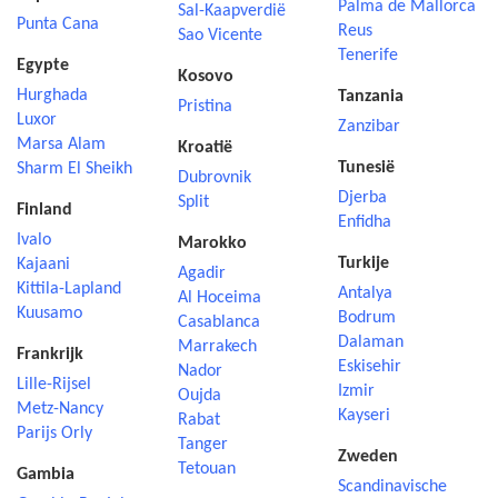
Palma de Mallorca
Sal-Kaapverdië
Punta Cana
Reus
Sao Vicente
Tenerife
Egypte
Kosovo
Hurghada
Tanzania
Pristina
Luxor
Zanzibar
Marsa Alam
Kroatië
Tunesië
Sharm El Sheikh
Dubrovnik
Djerba
Split
Finland
Enfidha
Ivalo
Marokko
Turkije
Kajaani
Agadir
Kittila-Lapland
Antalya
Al Hoceima
Kuusamo
Bodrum
Casablanca
Dalaman
Marrakech
Frankrijk
Eskisehir
Nador
Lille-Rijsel
Izmir
Oujda
Metz-Nancy
Kayseri
Rabat
Parijs Orly
Tanger
Zweden
Tetouan
Gambia
Scandinavische