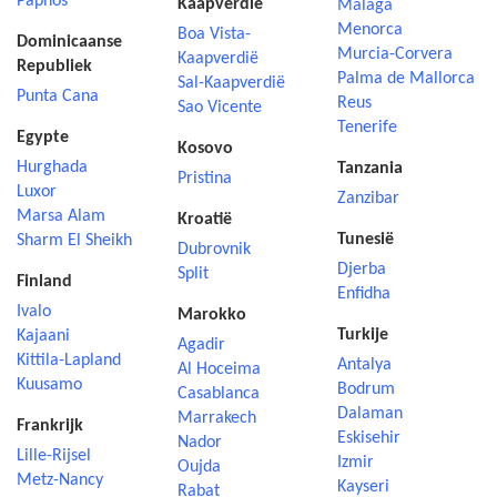
Paphos
Kaapverdië
Malaga
Menorca
Boa Vista-
Dominicaanse
Murcia-Corvera
Kaapverdië
Republiek
Palma de Mallorca
Sal-Kaapverdië
Punta Cana
Reus
Sao Vicente
Tenerife
Egypte
Kosovo
Hurghada
Tanzania
Pristina
Luxor
Zanzibar
Marsa Alam
Kroatië
Tunesië
Sharm El Sheikh
Dubrovnik
Djerba
Split
Finland
Enfidha
Ivalo
Marokko
Turkije
Kajaani
Agadir
Kittila-Lapland
Antalya
Al Hoceima
Kuusamo
Bodrum
Casablanca
Dalaman
Marrakech
Frankrijk
Eskisehir
Nador
Lille-Rijsel
Izmir
Oujda
Metz-Nancy
Kayseri
Rabat