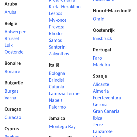
Kreta-Chania
Aruba
Kreta-Heraklion
Noord-Macedonië
Aruba
Lesbos
Ohrid
Mykonos
België
Preveza
Oostenrijk
Antwerpen
Rhodos
Brussel
Innsbruck
Samos
Luik
Santorini
Portugal
Oostende
Zakynthos
Faro
Bonaire
Madeira
Italië
Bonaire
Bologna
Spanje
Brindisi
Bulgarije
Alicante
Catania
Burgas
Almeria
Lamezia Terme
Varna
Fuerteventura
Napels
Gerona
Palermo
Curaçao
Gran Canaria
Curacao
Ibiza
Jamaica
Jerez
Montego Bay
Cyprus
Lanzarote