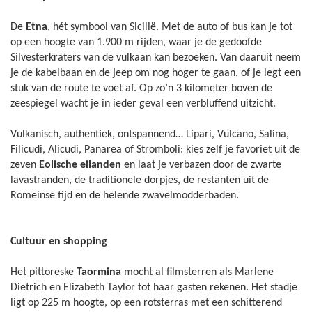
De
Etna
, hét symbool van Sicilië. Met de auto of bus kan je tot
op een hoogte van 1.900 m rijden, waar je de gedoofde
Silvesterkraters van de vulkaan kan bezoeken. Van daaruit neem
je de kabelbaan en de jeep om nog hoger te gaan, of je legt een
stuk van de route te voet af. Op zo’n 3 kilometer boven de
zeespiegel wacht je in ieder geval een verbluffend uitzicht.
Vulkanisch, authentiek, ontspannend… Lípari, Vulcano, Salina,
Filicudi, Alicudi, Panarea of Stromboli: kies zelf je favoriet uit de
zeven
Eolische eilanden
en laat je verbazen door de zwarte
lavastranden, de traditionele dorpjes, de restanten uit de
Romeinse tijd en de helende zwavelmodderbaden.
Cultuur en shopping
Het pittoreske
Taormina
mocht al filmsterren als Marlene
Dietrich en Elizabeth Taylor tot haar gasten rekenen. Het stadje
ligt op 225 m hoogte, op een rotsterras met een schitterend