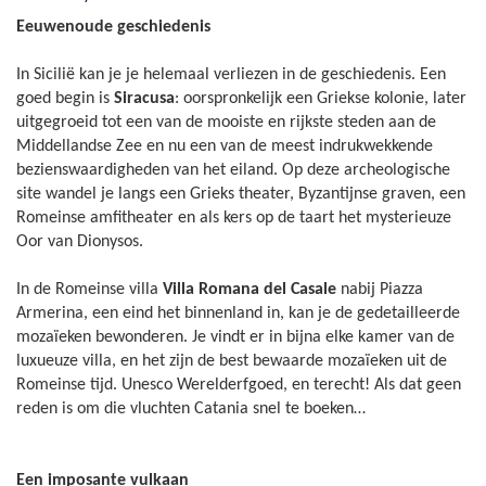
Eeuwenoude geschiedenis
In Sicilië kan je je helemaal verliezen in de geschiedenis. Een
goed begin is
Siracusa
: oorspronkelijk een Griekse kolonie, later
uitgegroeid tot een van de mooiste en rijkste steden aan de
Middellandse Zee en nu een van de meest indrukwekkende
bezienswaardigheden van het eiland. Op deze archeologische
site wandel je langs een Grieks theater, Byzantijnse graven, een
Romeinse amfitheater en als kers op de taart het mysterieuze
Oor van Dionysos.
In de Romeinse villa
Villa Romana del Casale
nabij Piazza
Armerina, een eind het binnenland in, kan je de gedetailleerde
mozaïeken bewonderen. Je vindt er in bijna elke kamer van de
luxueuze villa, en het zijn de best bewaarde mozaïeken uit de
Romeinse tijd. Unesco Werelderfgoed, en terecht! Als dat geen
reden is om die vluchten Catania snel te boeken…
Een imposante vulkaan