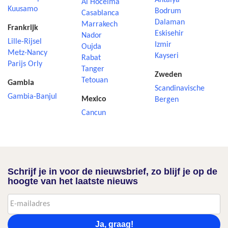
Antalya
Al Hoceima
Kuusamo
Bodrum
Casablanca
Dalaman
Marrakech
Frankrijk
Eskisehir
Nador
Lille-Rijsel
Izmir
Oujda
Metz-Nancy
Kayseri
Rabat
Parijs Orly
Tanger
Zweden
Tetouan
Gambia
Scandinavische
Gambia-Banjul
Mexico
Bergen
Cancun
Schrijf je in voor de nieuwsbrief, zo blijf je op de
hoogte van het laatste nieuws
Ja, graag!