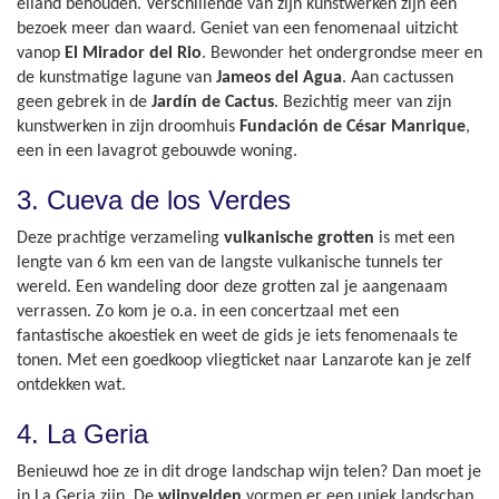
eiland behouden. Verschillende van zijn kunstwerken zijn een
bezoek meer dan waard. Geniet van een fenomenaal uitzicht
vanop
El Mirador del Rio
. Bewonder het ondergrondse meer en
de kunstmatige lagune van
Jameos del Agua
. Aan cactussen
geen gebrek in de
Jardín de Cactus
. Bezichtig meer van zijn
kunstwerken in zijn droomhuis
Fundación de César Manrique
,
een in een lavagrot gebouwde woning.
3. Cueva de los Verdes
Deze prachtige verzameling
vulkanische grotten
is met een
lengte van 6 km een van de langste vulkanische tunnels ter
wereld. Een wandeling door deze grotten zal je aangenaam
verrassen. Zo kom je o.a. in een concertzaal met een
fantastische akoestiek en weet de gids je iets fenomenaals te
tonen. Met een goedkoop vliegticket naar Lanzarote kan je zelf
ontdekken wat.
4. La Geria
Benieuwd hoe ze in dit droge landschap wijn telen? Dan moet je
in La Geria zijn. De
wijnvelden
vormen er een uniek landschap