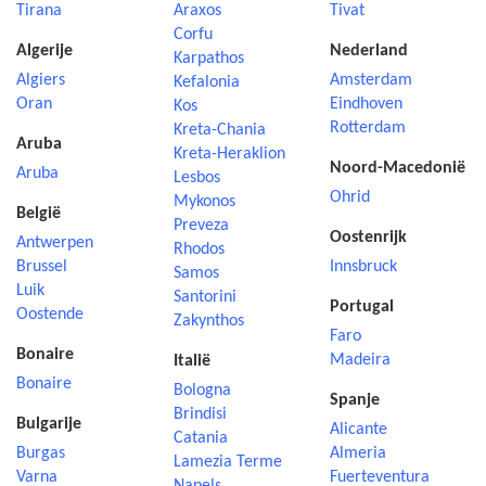
Tirana
Araxos
Tivat
Corfu
Algerije
Nederland
Karpathos
Algiers
Amsterdam
Kefalonia
Oran
Eindhoven
Kos
Rotterdam
Kreta-Chania
Aruba
Kreta-Heraklion
Noord-Macedonië
Aruba
Lesbos
Ohrid
Mykonos
België
Preveza
Oostenrijk
Antwerpen
Rhodos
Brussel
Innsbruck
Samos
Luik
Santorini
Portugal
Oostende
Zakynthos
Faro
Bonaire
Madeira
Italië
Bonaire
Bologna
Spanje
Brindisi
Bulgarije
Alicante
Catania
Burgas
Almeria
Lamezia Terme
Varna
Fuerteventura