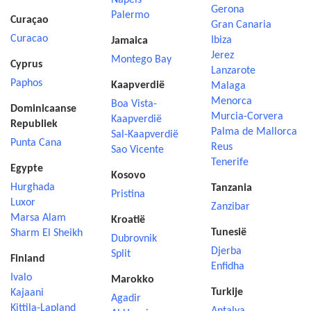
Napels
Gerona
Palermo
Curaçao
Gran Canaria
Curacao
Ibiza
Jamaica
Jerez
Montego Bay
Cyprus
Lanzarote
Paphos
Kaapverdië
Malaga
Menorca
Boa Vista-
Dominicaanse
Murcia-Corvera
Kaapverdië
Republiek
Palma de Mallorca
Sal-Kaapverdië
Punta Cana
Reus
Sao Vicente
Tenerife
Egypte
Kosovo
Hurghada
Tanzania
Pristina
Luxor
Zanzibar
Marsa Alam
Kroatië
Tunesië
Sharm El Sheikh
Dubrovnik
Djerba
Split
Finland
Enfidha
Ivalo
Marokko
Turkije
Kajaani
Agadir
Kittila-Lapland