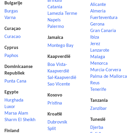
Brindisi
Bulgarije
Alicante
Catania
Burgas
Almeria
Lamezia Terme
Varna
Fuerteventura
Napels
Gerona
Palermo
Curaçao
Gran Canaria
Curacao
Ibiza
Jamaica
Jerez
Montego Bay
Cyprus
Lanzarote
Paphos
Kaapverdië
Malaga
Menorca
Boa Vista-
Dominicaanse
Murcia-Corvera
Kaapverdië
Republiek
Palma de Mallorca
Sal-Kaapverdië
Punta Cana
Reus
Sao Vicente
Tenerife
Egypte
Kosovo
Hurghada
Tanzania
Pristina
Luxor
Zanzibar
Marsa Alam
Kroatië
Tunesië
Sharm El Sheikh
Dubrovnik
Djerba
Split
Finland