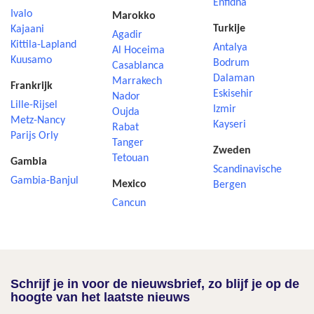
Enfidha
Ivalo
Marokko
Turkije
Kajaani
Agadir
Kittila-Lapland
Antalya
Al Hoceima
Kuusamo
Bodrum
Casablanca
Dalaman
Marrakech
Frankrijk
Eskisehir
Nador
Lille-Rijsel
Izmir
Oujda
Metz-Nancy
Kayseri
Rabat
Parijs Orly
Tanger
Zweden
Tetouan
Gambia
Scandinavische
Gambia-Banjul
Mexico
Bergen
Cancun
Schrijf je in voor de nieuwsbrief, zo blijf je op de
hoogte van het laatste nieuws