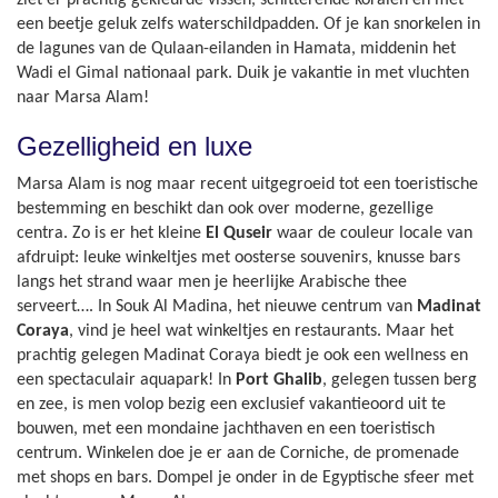
ziet er prachtig gekleurde vissen, schitterende koralen en met
een beetje geluk zelfs waterschildpadden. Of je kan snorkelen in
de lagunes van de Qulaan-eilanden in Hamata, middenin het
Wadi el Gimal nationaal park. Duik je vakantie in met vluchten
naar Marsa Alam!
Gezelligheid en luxe
Marsa Alam is nog maar recent uitgegroeid tot een toeristische
bestemming en beschikt dan ook over moderne, gezellige
centra. Zo is er het kleine
El Quseir
waar de couleur locale van
afdruipt: leuke winkeltjes met oosterse souvenirs, knusse bars
langs het strand waar men je heerlijke Arabische thee
serveert…. In Souk Al Madina, het nieuwe centrum van
Madinat
Coraya
, vind je heel wat winkeltjes en restaurants. Maar het
prachtig gelegen Madinat Coraya biedt je ook een wellness en
een spectaculair aquapark! In
Port Ghalib
, gelegen tussen berg
en zee, is men volop bezig een exclusief vakantieoord uit te
bouwen, met een mondaine jachthaven en een toeristisch
centrum. Winkelen doe je er aan de Corniche, de promenade
met shops en bars. Dompel je onder in de Egyptische sfeer met