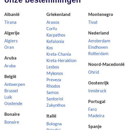
onze bestemmingen
Albanië
Griekenland
Montenegro
Tirana
Araxos
Tivat
Corfu
Algerije
Nederland
Karpathos
Algiers
Amsterdam
Kefalonia
Oran
Eindhoven
Kos
Rotterdam
Kreta-Chania
Aruba
Kreta-Heraklion
Noord-Macedonië
Aruba
Lesbos
Ohrid
Mykonos
België
Preveza
Oostenrijk
Antwerpen
Rhodos
Brussel
Innsbruck
Samos
Luik
Santorini
Portugal
Oostende
Zakynthos
Faro
Bonaire
Madeira
Italië
Bonaire
Bologna
Spanje