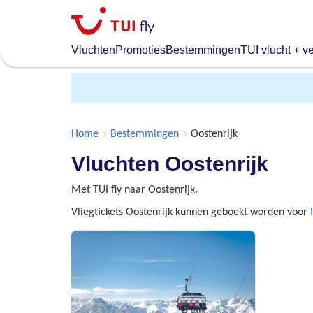
Skip
to
main
Vluchten
Promoties
Bestemmingen
TUI vlucht + ve
content
Home
Bestemmingen
Oostenrijk
Vluchten Oostenrijk
Met TUI fly naar Oostenrijk.
Vliegtickets Oostenrijk kunnen geboekt worden voor