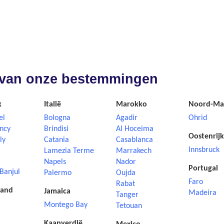
nd van onze bestemmingen
k
Italië
Marokko
Noord-Ma
el
Bologna
Agadir
Ohrid
ncy
Brindisi
Al Hoceima
Oostenrijk
ly
Catania
Casablanca
Innsbruck
Lamezia Terme
Marrakech
Napels
Nador
Portugal
Banjul
Palermo
Oujda
Faro
Rabat
land
Jamaica
Madeira
Tanger
Montego Bay
Tetouan
Kaapverdië