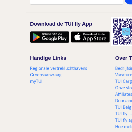
Download de TUI fly App
Handige Links
Over T
Regionale vertrekluchthavens
Bedrijfsi
Groepsaanvraag
Vacature
myTUI
TUI Car
Onze vlo
Affiliates
Duurzaa
TUI Bel
TUI fly 
TUI fly a
Hoe mel