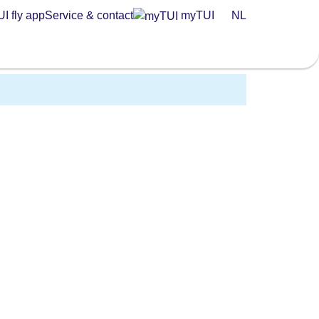
I fly app
Service & contact
myTUI
NL