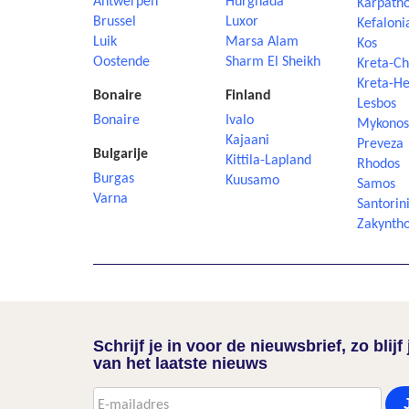
Antwerpen
Hurghada
Karpath
Brussel
Luxor
Kefaloni
Luik
Marsa Alam
Kos
Oostende
Sharm El Sheikh
Kreta-Ch
Kreta-He
Bonaire
Finland
Lesbos
Bonaire
Ivalo
Mykonos
Kajaani
Preveza
Bulgarije
Kittila-Lapland
Rhodos
Burgas
Kuusamo
Samos
Varna
Santorin
Zakynth
Schrijf je in voor de nieuwsbrief, zo blij
van het laatste nieuws