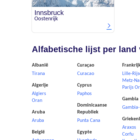
Innsbruck
Oostenrijk
Alfabetische lijst per la
Albanië
Curaçao
Frankrij
Tirana
Curacao
Lille-Rijs
Metz-Na
Algerije
Cyprus
Parijs Or
Algiers
Paphos
Gambia
Oran
Dominicaanse
Gambia-
Aruba
Republiek
Grieken
Aruba
Punta Cana
Araxos
België
Egypte
Corfu