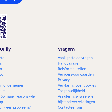
UI fly
Vragen?
nfo
Vaak gestelde vragen
s
Handbagage
go
Reisformaliteiten
ot
Vervoersvoorwaarden
Privacy
m ondernemen
Verklaring over cookies
gium
Toegankelijkheid
... So many reasons why
Annulerings- & reis- en
pp
bijstandsverzekeringen
d ik een probleem?
Contacteer ons