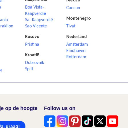
Mexico
os
a
Boa Vista-
Cancun
Kaapverdië
Montenegro
ania
Sal-Kaapverdië
raklion
Sao Vicente
Tivat
Kosovo
Nederland
Pristina
Amsterdam
Eindhoven
Kroatië
Rotterdam
Dubrovnik
i
Split
os
f je op de hoogte
Follow us on
Ja, graag!