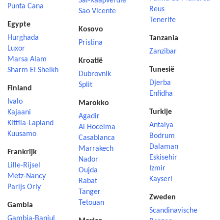
Sal-Kaapverdië
Punta Cana
Reus
Sao Vicente
Tenerife
Egypte
Kosovo
Hurghada
Tanzania
Pristina
Luxor
Zanzibar
Marsa Alam
Kroatië
Tunesië
Sharm El Sheikh
Dubrovnik
Djerba
Split
Finland
Enfidha
Ivalo
Marokko
Turkije
Kajaani
Agadir
Kittila-Lapland
Antalya
Al Hoceima
Kuusamo
Bodrum
Casablanca
Dalaman
Marrakech
Frankrijk
Eskisehir
Nador
Lille-Rijsel
Izmir
Oujda
Metz-Nancy
Kayseri
Rabat
Parijs Orly
Tanger
Zweden
Tetouan
Gambia
Scandinavische
Gambia-Banjul