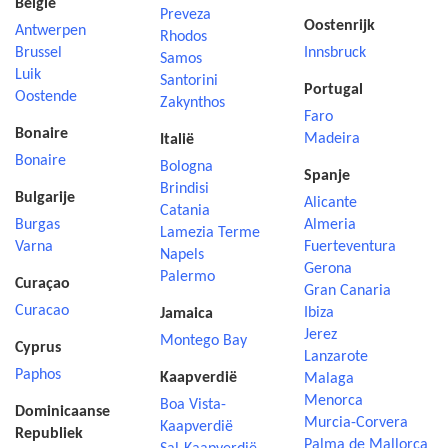
België
Preveza
Oostenrijk
Antwerpen
Rhodos
Brussel
Innsbruck
Samos
Luik
Santorini
Portugal
Oostende
Zakynthos
Faro
Bonaire
Madeira
Italië
Bonaire
Bologna
Spanje
Brindisi
Bulgarije
Alicante
Catania
Burgas
Almeria
Lamezia Terme
Varna
Fuerteventura
Napels
Gerona
Palermo
Curaçao
Gran Canaria
Curacao
Ibiza
Jamaica
Jerez
Montego Bay
Cyprus
Lanzarote
Paphos
Kaapverdië
Malaga
Menorca
Boa Vista-
Dominicaanse
Murcia-Corvera
Kaapverdië
Republiek
Palma de Mallorca