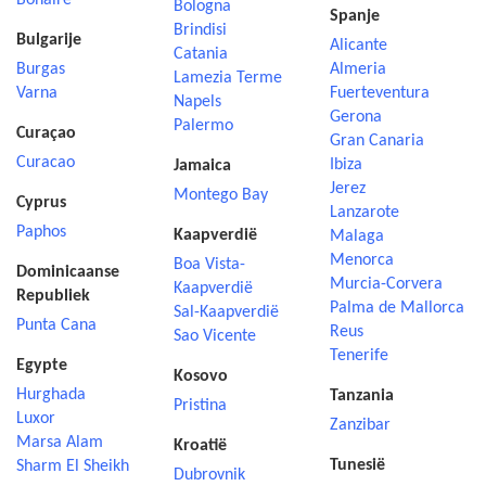
Bonaire
Bologna
Spanje
Brindisi
Bulgarije
Alicante
Catania
Burgas
Almeria
Lamezia Terme
Varna
Fuerteventura
Napels
Gerona
Palermo
Curaçao
Gran Canaria
Curacao
Ibiza
Jamaica
Jerez
Montego Bay
Cyprus
Lanzarote
Paphos
Kaapverdië
Malaga
Menorca
Boa Vista-
Dominicaanse
Murcia-Corvera
Kaapverdië
Republiek
Palma de Mallorca
Sal-Kaapverdië
Punta Cana
Reus
Sao Vicente
Tenerife
Egypte
Kosovo
Hurghada
Tanzania
Pristina
Luxor
Zanzibar
Marsa Alam
Kroatië
Tunesië
Sharm El Sheikh
Dubrovnik