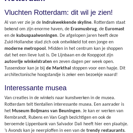
Vluchten Rotterdam: dit wil je zien!
Al van ver zie je de
indrukwekkende skyline
. Rotterdam staat
bekend om zijn enorme haven, de
Erasmusbrug
, de
Euromast
en de
kubuspaalwoningen
. De afgelopen jaren heeft deze
Zuid-Hollandse stad zich ook ontwikkeld tot een jonge en
moderne metropool
. Midden in het centrum kan je shoppen
dat het een lieve lust is. De Lijnbaan en de Koopgoot zijn
autovrije winkelstraten
en zeven dagen per week open.
Tussendoor kan je bij
de Markthal
stoppen voor een hapje. Dit
architectonische hoogstandje is zeker een bezoekje waard!
Interessante musea
Van creaties in de winkels naar kunstwerken in de musea.
Rotterdam telt tientallen interessante musea. Een aanrader is
het
Museum Boijmans van Beuningen
. Je kan er werken van
Rembrandt, Rubens en Van Gogh bezichtigen en ook de
beroemde Lippenbank van Salvador Dali heeft hier een plaatsje.
’s Avonds kan je neerploffen in een van de
trendy restaurants
.