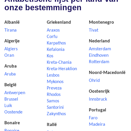
onze bestemmingen
Albanië
Griekenland
Montenegro
Tirana
Araxos
Tivat
Corfu
Algerije
Nederland
Karpathos
Algiers
Amsterdam
Kefalonia
Oran
Eindhoven
Kos
Rotterdam
Kreta-Chania
Aruba
Kreta-Heraklion
Noord-Macedonië
Aruba
Lesbos
Ohrid
Mykonos
België
Preveza
Oostenrijk
Antwerpen
Rhodos
Brussel
Innsbruck
Samos
Luik
Santorini
Portugal
Oostende
Zakynthos
Faro
Bonaire
Madeira
Italië