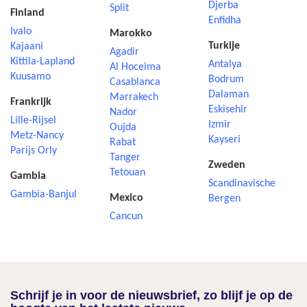
Djerba
Split
Finland
Enfidha
Ivalo
Marokko
Turkije
Kajaani
Agadir
Kittila-Lapland
Antalya
Al Hoceima
Kuusamo
Bodrum
Casablanca
Dalaman
Marrakech
Frankrijk
Eskisehir
Nador
Lille-Rijsel
Izmir
Oujda
Metz-Nancy
Kayseri
Rabat
Parijs Orly
Tanger
Zweden
Tetouan
Gambia
Scandinavische
Gambia-Banjul
Mexico
Bergen
Cancun
Schrijf je in voor de nieuwsbrief, zo blijf je op de