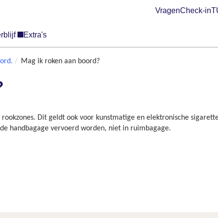
Vragen
Check-in
TU
rblijf
Extra's
ord.
Mag ik roken aan boord?
?
rookzones⁠. Dit geldt ook voor kunstmatige en elektronische sigarette
n de handbagage vervoerd worden⁠, niet in ruimbagage.