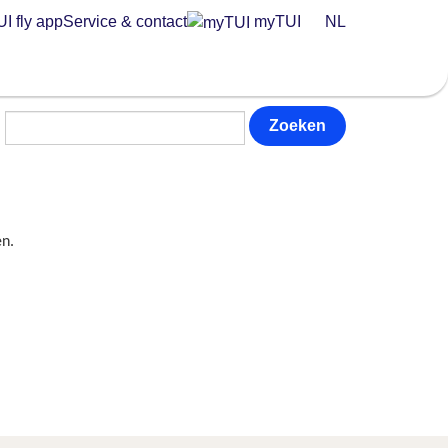
I fly app
Service & contact
myTUI
NL
Zoeken
n⁠.