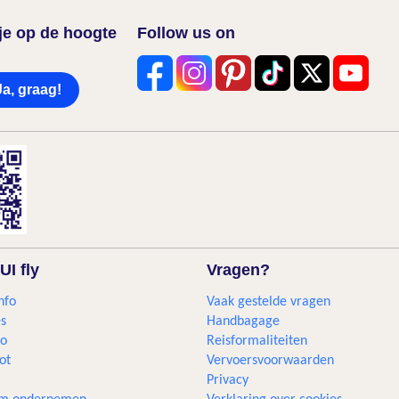
f je op de hoogte
Follow us on
Ja, graag!
UI fly
Vragen?
nfo
Vaak gestelde vragen
s
Handbagage
go
Reisformaliteiten
ot
Vervoersvoorwaarden
Privacy