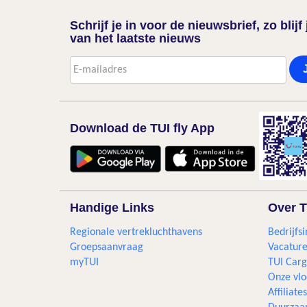
Schrijf je in voor de nieuwsbrief, zo blij
van het laatste nieuws
Download de TUI fly App
Handige Links
Over T
Regionale vertrekluchthavens
Bedrijfsi
Groepsaanvraag
Vacature
myTUI
TUI Car
Onze vlo
Affiliates