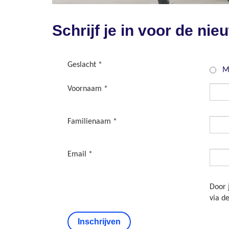
Schrijf je in voor de nie
Geslacht *
Gesla
M
*
Voornaam *
First
*
Familienaam *
Nam
*
Email *
E-
mail
*
Door 
via d
Inschrijven