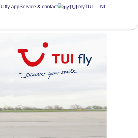
I fly app
Service & contact
myTUI
NL