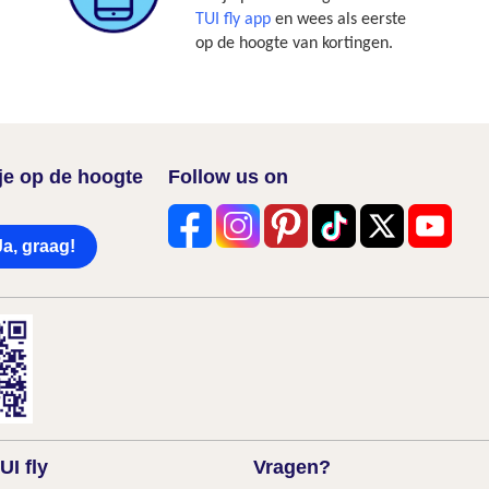
TUI fly app
en wees als eerste
op de hoogte van kortingen.
f je op de hoogte
Follow us on
Ja, graag!
UI fly
Vragen?