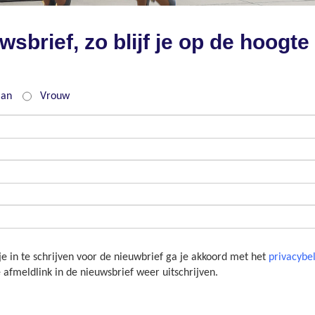
uwsbrief, zo blijf je op de hoogt
cht
an
Vrouw
name
e
je in te schrijven voor de nieuwbrief ga je akkoord met het
privacybe
e afmeldlink in de nieuwsbrief weer uitschrijven.