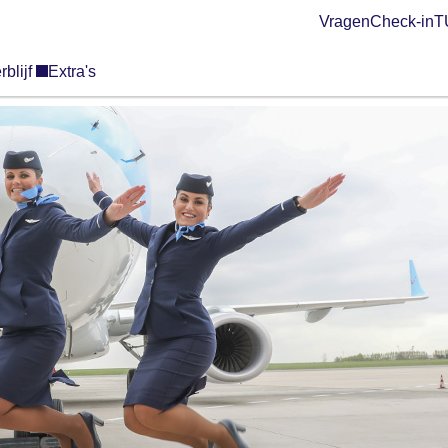
Vragen
Check-in
TU
rblijf
Extra's