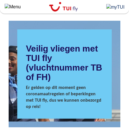
Skip
to
main
content
Veilig vliegen met
TUI fly
(vluchtnummer TB
of FH)
Er gelden op dit moment geen
coronamaatregelen of beperkingen
met TUI fly, dus we kunnen onbezorgd
op reis!