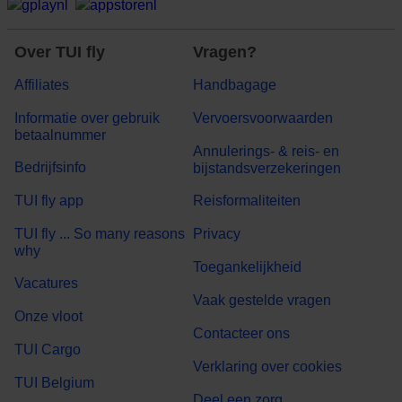
Over TUI fly
Vragen?
Affiliates
Handbagage
Informatie over gebruik
Vervoersvoorwaarden
betaalnummer
Annulerings- & reis- en
Bedrijfsinfo
bijstandsverzekeringen
TUI fly app
Reisformaliteiten
TUI fly ... So many reasons
Privacy
why
Toegankelijkheid
Vacatures
Vaak gestelde vragen
Onze vloot
Contacteer ons
TUI Cargo
Verklaring over cookies
TUI Belgium
Deel een zorg