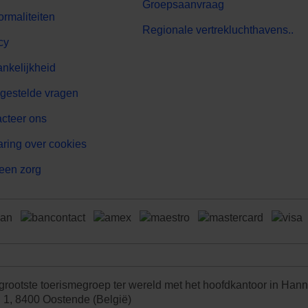
Groepsaanvraag
ormaliteiten
Regionale vertrekluchthavens..
cy
nkelijkheid
gestelde vragen
cteer ons
aring over cookies
een zorg
 grootste toerismegroep ter wereld met het hoofdkantoor in Han
g 1, 8400 Oostende (België)