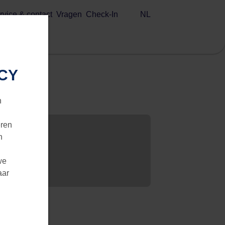
NL
rvice & contact
Vragen
Check-In
CY
n
eren
n
we
aar