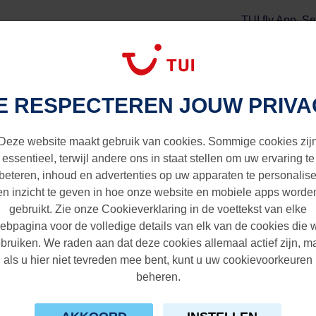
TUI fly App
Se
TUI Vlucht + Verblijf
Extras
r Eindhoven
E RESPECTEREN JOUW PRIVA
 Eindhoven
Deze website maakt gebruik van cookies. Sommige cookies zij
essentieel, terwijl andere ons in staat stellen om uw ervaring te
beteren, inhoud en advertenties op uw apparaten te personalis
en inzicht te geven in hoe onze website en mobiele apps worde
gebruikt. Zie onze Cookieverklaring in de voettekst van elke
ebpagina voor de volledige details van elk van de cookies die 
bruiken. We raden aan dat deze cookies allemaal actief zijn, m
als u hier niet tevreden mee bent, kunt u uw cookievoorkeuren
beheren.