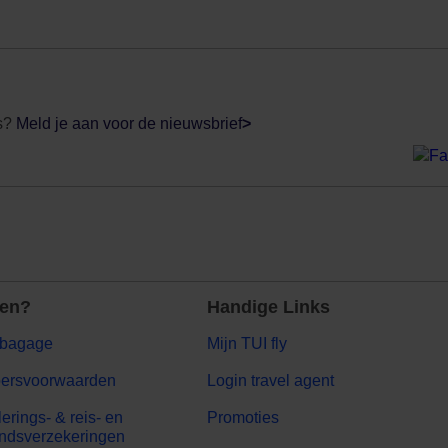
ls?
Meld je aan voor de nieuwsbrief
>
gen?
Handige Links
bagage
Mijn TUI fly
oersvoorwaarden
Login travel agent
erings- & reis- en
Promoties
andsverzekeringen