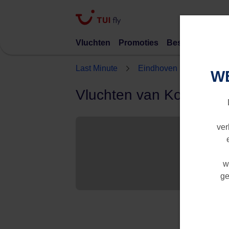
Vluchten
Promoties
Bestemmingen
Last Minute
Eindhoven
Kos naa
W
Vluchten van Kos naar
ver
w
ge