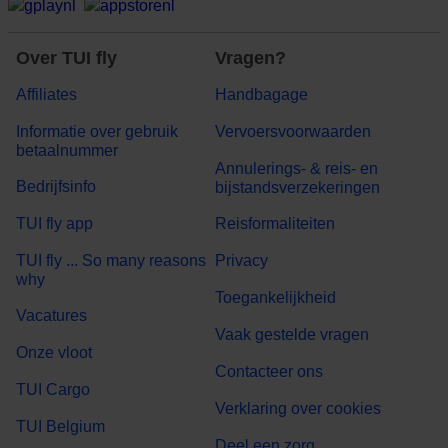
Over TUI fly
Vragen?
Affiliates
Handbagage
Informatie over gebruik
Vervoersvoorwaarden
betaalnummer
Annulerings- & reis- en
Bedrijfsinfo
bijstandsverzekeringen
TUI fly app
Reisformaliteiten
TUI fly ... So many reasons
Privacy
why
Toegankelijkheid
Vacatures
Vaak gestelde vragen
Onze vloot
Contacteer ons
TUI Cargo
Verklaring over cookies
TUI Belgium
Deel een zorg