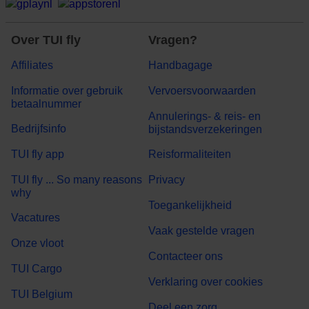
Over TUI fly
Vragen?
Affiliates
Handbagage
Informatie over gebruik
Vervoersvoorwaarden
betaalnummer
Annulerings- & reis- en
Bedrijfsinfo
bijstandsverzekeringen
TUI fly app
Reisformaliteiten
TUI fly ... So many reasons
Privacy
why
Toegankelijkheid
Vacatures
Vaak gestelde vragen
Onze vloot
Contacteer ons
TUI Cargo
Verklaring over cookies
TUI Belgium
Deel een zorg