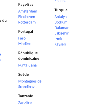
Enfidha
Pays-Bas
Turquie
Amsterdam
Eindhoven
Antalya
e du
Rotterdam
Bodrum
Dalaman
Portugal
Eskisehir
Faro
Izmir
Madère
Kayseri
République
a
dominicaine
a
Punta Cana
Suède
Montagnes de
Scandinavie
Tanzanie
Zanzibar