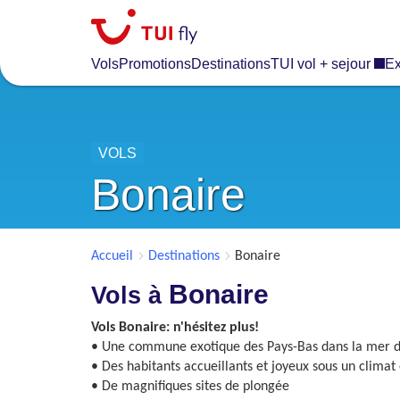
Skip
to
main
Vols
Promotions
Destinations
TUI vol + sejour
Ex
content
VOLS
Bonaire
Accueil
Destinations
Bonaire
Bonaire
Vols à
Vols Bonaire: n'hésitez plus!
• Une commune exotique des Pays-Bas dans la mer d
• Des habitants accueillants et joyeux sous un climat 
• De magnifiques sites de plongée