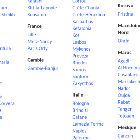
Kajaani
Corfou
Kosovo
lam
Kittila-Laponie
Crète-Chania
Pristina
 Sheikh
Kuusamo
Crète-Héraklion
Karpathos
Macédoin
France
Kefalonia
Nord
Lille
Kos
Ohrid
Metz-Nancy
Lesbos
ntura
Paris Orly
Mykonos
Maroc
Preveza
Gambie
Agadir
naria
Rhodes
Al Hoceim
Gambie-Banjul
Samos
Casablanc
Santorin
Marrakech
e
Zakynthos
Nador
Italie
Oujda
e
Rabat
Corvera
Bologna
Tanger
e
Brindisi
Tetouan
e
Catane
Lamezia Terme
Mexique
Naples
Cancun
Palerme