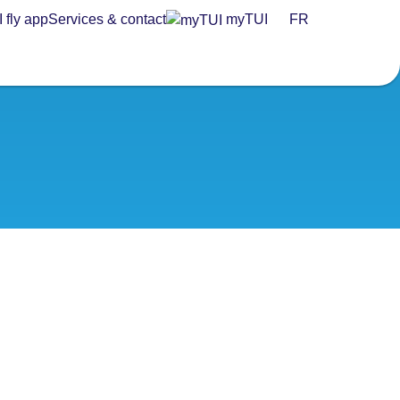
 fly app
Services & contact
myTUI
FR