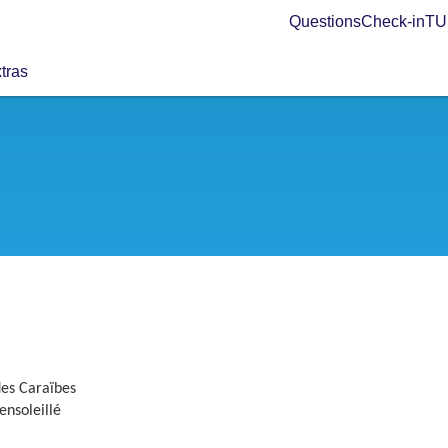
Questions
Check-in
TUI
tras
es Caraïbes
ensoleillé