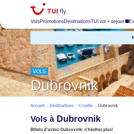
Skip
to
main
Vols
Promotions
Destinations
TUI vol + sejour
Ex
content
VOLS
Dubrovnik
Accueil
Destinations
Croatie
Dubrovnik
Dubrovnik
Vols à
Billets d'avion Dubrovnik: n'hésitez plus!