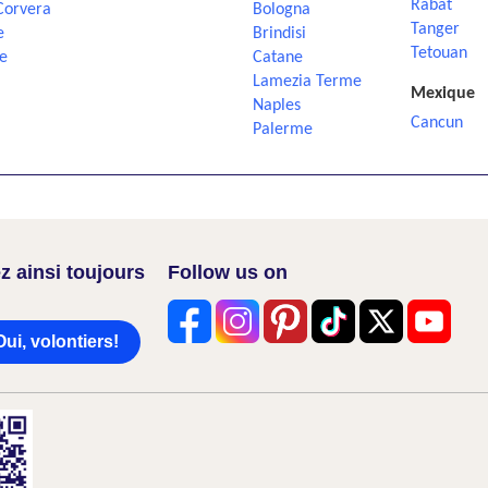
Rabat
Corvera
Bologna
Tanger
e
Brindisi
Tetouan
e
Catane
Lamezia Terme
Mexique
Naples
Cancun
Palerme
z ainsi toujours
Follow us on
Oui, volontiers!