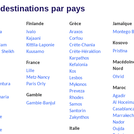
 destinations par pays
Finlande
Grèce
Jamaïque
a
Ivalo
Araxos
Montego B
Kajaani
Corfou
Kosovo
lam
Kittila-Laponie
Crète-Chania
Pristina
 Sheikh
Kuusamo
Crète-Héraklion
Karpathos
Macédoin
France
Kefalonia
Nord
Lille
Kos
Ohrid
Metz-Nancy
Lesbos
ntura
Paris Orly
Mykonos
Maroc
Preveza
Gambie
Agadir
naria
Rhodes
Al Hoceim
Gambie-Banjul
Samos
Casablanc
Santorin
Marrakech
e
Zakynthos
Nador
Italie
Oujda
e