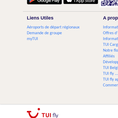
Liens Utiles
A prop
Aéroports de départ régionaux
Informat
Demande de groupe
Offres d
myTUI
Informat
TUI Car
Notre flo
Affiliés
Dévelop
TUI Bel
TUI fly 
TUI fly a
Comment