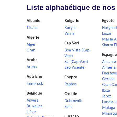
Liste alphabétique de nos
Albanie
Bulgarie
Egypte
Tirana
Burgas
Hurghad
Varna
Luxor
Algérie
Marsa A
Cap-Vert
Alger
Sharm El
Oran
Boa Vista (Cap-
Espagne
Vert)
Aruba
Sal (Cap-Vert)
Alicante
Aruba
Sao Vicente
Alméria
Fuerteve
Autriche
Chypre
Gérone
Innsbruck
Paphos
Gran Ca
Ibiza
Belgique
Croatie
Jerez
Anvers
Dubrovnik
Lanzarot
Bruxelles
Split
Malaga
Liège
Minorqu
Curaçao