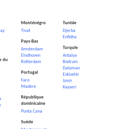
Monténégro
Tunisie
ay
Tivat
Djerba
Enfidha
Pays-Bas
Turquie
Amsterdam
Eindhoven
Antalya
e du
Rotterdam
Bodrum
Dalaman
Portugal
Eskisehir
Faro
Izmir
Madère
Kayseri
République
a
dominicaine
a
Punta Cana
Suède