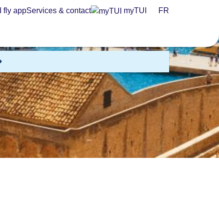
 fly app
Services & contact
myTUI
FR