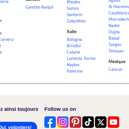
Agadir
naria
Rhodes
Al Hoceim
Gambie-Banjul
Samos
Casablanc
Santorin
Marrakech
e
Zakynthos
Nador
Italie
Oujda
e
Rabat
Corvera
Bologna
Tanger
e
Brindisi
Tetouan
e
Catane
Lamezia Terme
Mexique
Naples
Cancun
Palerme
z ainsi toujours
Follow us on
Oui, volontiers!