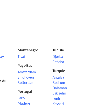
Monténégro
Tunisie
ay
Tivat
Djerba
Enfidha
Pays-Bas
Turquie
Amsterdam
Eindhoven
Antalya
e du
Rotterdam
Bodrum
Dalaman
Portugal
Eskisehir
Faro
Izmir
Madère
Kayseri