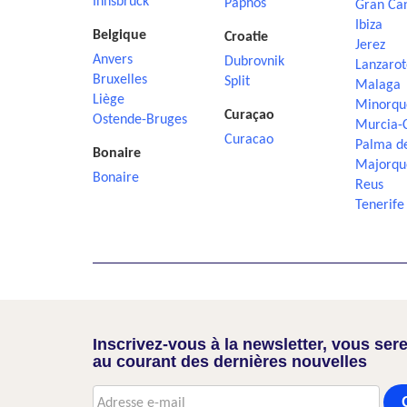
Innsbruck
Paphos
Gran Ca
Ibiza
Belgique
Croatie
Jerez
Anvers
Dubrovnik
Lanzarot
Bruxelles
Split
Malaga
Liège
Minorqu
Curaçao
Ostende-Bruges
Murcia-
Curacao
Palma d
Bonaire
Majorqu
Bonaire
Reus
Tenerife
Inscrivez-vous à la newsletter, vous sere
au courant des dernières nouvelles