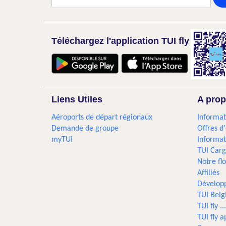
Téléchargez l'application TUI fly
Liens Utiles
A prop
Aéroports de départ régionaux
Informat
Demande de groupe
Offres d
myTUI
Informat
TUI Car
Notre flo
Affiliés
Dévelop
TUI Bel
TUI fly 
TUI fly a