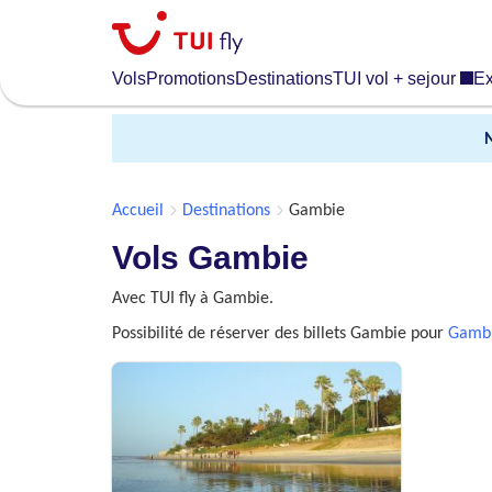
Skip
to
main
Vols
Promotions
Destinations
TUI vol + sejour
Ex
content
Accueil
Destinations
Gambie
Vols Gambie
Avec TUI fly à Gambie.
Possibilité de réserver des billets Gambie pour
Gambi