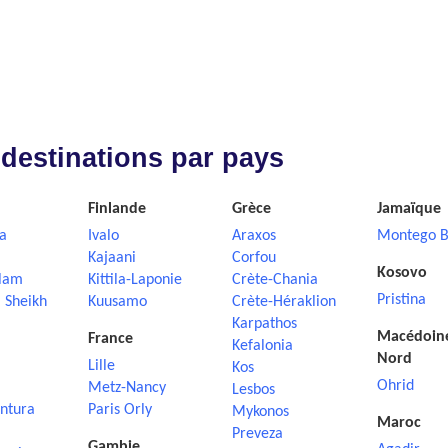
 destinations par pays
Finlande
Grèce
Jamaïque
a
Ivalo
Araxos
Montego B
Kajaani
Corfou
Kosovo
lam
Kittila-Laponie
Crète-Chania
Pristina
 Sheikh
Kuusamo
Crète-Héraklion
Karpathos
Macédoin
France
Kefalonia
Nord
Lille
Kos
Ohrid
Metz-Nancy
Lesbos
ntura
Paris Orly
Mykonos
Maroc
Preveza
Gambie