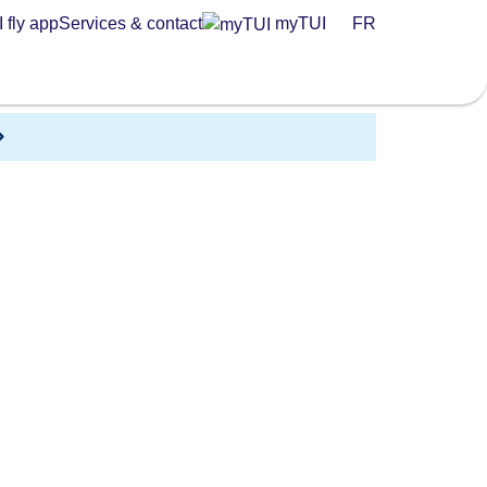
 fly app
Services & contact
myTUI
FR