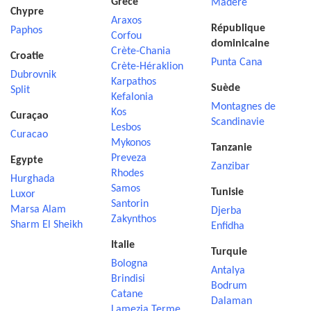
Grèce
Madère
Chypre
Araxos
République
Paphos
Corfou
dominicaine
Crète-Chania
Croatie
Punta Cana
Crète-Héraklion
Dubrovnik
Karpathos
Suède
Split
Kefalonia
Montagnes de
Kos
Curaçao
Scandinavie
Lesbos
Curacao
Mykonos
Tanzanie
Preveza
Egypte
Zanzibar
Rhodes
Hurghada
Samos
Tunisie
Luxor
Santorin
Marsa Alam
Djerba
Zakynthos
Sharm El Sheikh
Enfidha
Italie
Turquie
Bologna
Antalya
Brindisi
Bodrum
Catane
Dalaman
Lamezia Terme