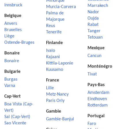
Minorque
Innsbruck
Marrakech
Murcia-Corvera
Nador
Palma de
Belgique
Oujda
Majorque
Anvers
Rabat
Reus
Bruxelles
Tanger
Tenerife
Liège
Tetouan
Ostende-Bruges
Finlande
Mexique
Ivalo
Bonaire
Cancun
Kajaani
Bonaire
Kittila-Laponie
Monténégro
Kuusamo
Bulgarie
Tivat
Burgas
France
Pays-Bas
Varna
Lille
Amsterdam
Metz-Nancy
Cap-Vert
Eindhoven
Paris Orly
Boa Vista (Cap-
Rotterdam
Vert)
Gambie
Portugal
Sal (Cap-Vert)
Gambie-Banjul
Sao Vicente
Faro