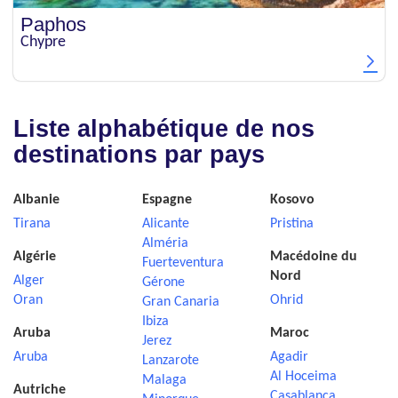
Paphos
Chypre
Liste alphabétique de nos
destinations par pays
Albanie
Espagne
Kosovo
Tirana
Alicante
Pristina
Alméria
Algérie
Macédoine du
Fuerteventura
Nord
Alger
Gérone
Oran
Ohrid
Gran Canaria
Ibiza
Aruba
Maroc
Jerez
Aruba
Agadir
Lanzarote
Al Hoceima
Malaga
Autriche
Casablanca