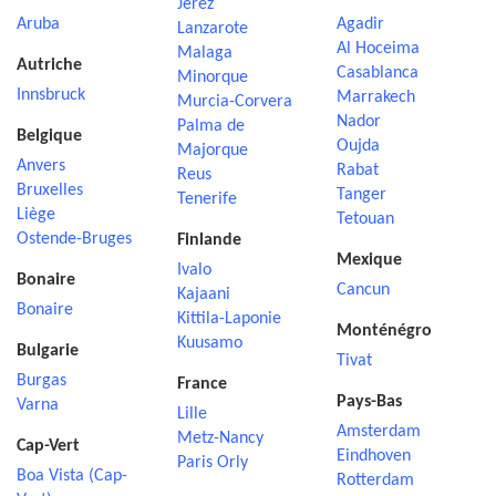
Jerez
Aruba
Agadir
Lanzarote
Al Hoceima
Malaga
Autriche
Casablanca
Minorque
Innsbruck
Marrakech
Murcia-Corvera
Nador
Palma de
Belgique
Oujda
Majorque
Anvers
Rabat
Reus
Bruxelles
Tanger
Tenerife
Liège
Tetouan
Ostende-Bruges
Finlande
Mexique
Ivalo
Bonaire
Cancun
Kajaani
Bonaire
Kittila-Laponie
Monténégro
Kuusamo
Bulgarie
Tivat
Burgas
France
Pays-Bas
Varna
Lille
Amsterdam
Metz-Nancy
Cap-Vert
Eindhoven
Paris Orly
Boa Vista (Cap-
Rotterdam