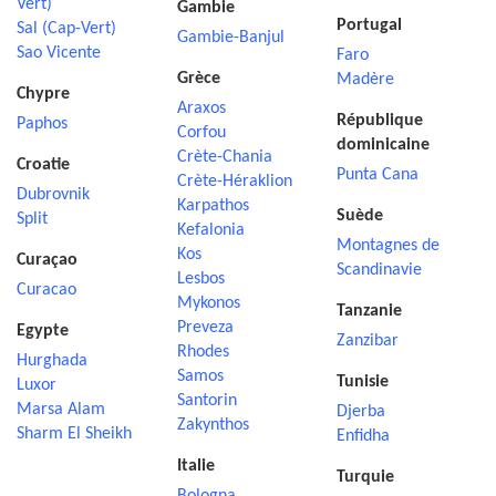
Vert)
Gambie
Portugal
Sal (Cap-Vert)
Gambie-Banjul
Sao Vicente
Faro
Grèce
Madère
Chypre
Araxos
République
Paphos
Corfou
dominicaine
Crète-Chania
Croatie
Punta Cana
Crète-Héraklion
Dubrovnik
Karpathos
Suède
Split
Kefalonia
Montagnes de
Kos
Curaçao
Scandinavie
Lesbos
Curacao
Mykonos
Tanzanie
Preveza
Egypte
Zanzibar
Rhodes
Hurghada
Samos
Tunisie
Luxor
Santorin
Marsa Alam
Djerba
Zakynthos
Sharm El Sheikh
Enfidha
Italie
Turquie