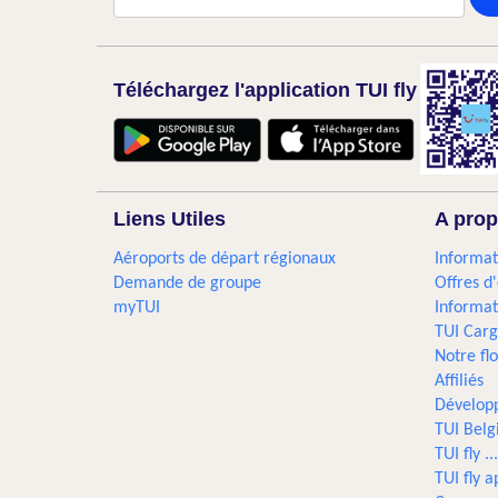
Téléchargez l'application TUI fly
Liens Utiles
A prop
Aéroports de départ régionaux
Informat
Demande de groupe
Offres d
myTUI
Informat
TUI Car
Notre flo
Affiliés
Dévelop
TUI Bel
TUI fly 
TUI fly a