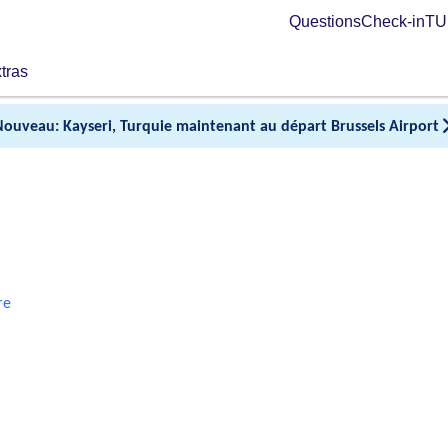
Questions
Check-in
TUI
tras
Nouveau: Kayseri, Turquie maintenant au départ Brussels Airport
re