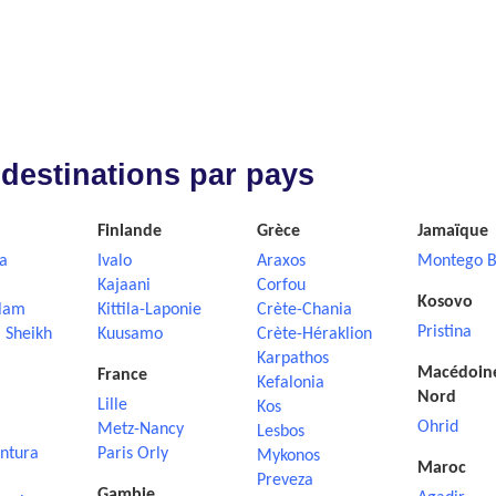
 destinations par pays
Finlande
Grèce
Jamaïque
a
Ivalo
Araxos
Montego B
Kajaani
Corfou
Kosovo
lam
Kittila-Laponie
Crète-Chania
Pristina
 Sheikh
Kuusamo
Crète-Héraklion
Karpathos
Macédoin
France
Kefalonia
Nord
Lille
Kos
Ohrid
Metz-Nancy
Lesbos
ntura
Paris Orly
Mykonos
Maroc
Preveza
Gambie