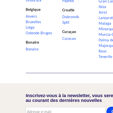
Innsbruck
Paphos
Gran Ca
Ibiza
Belgique
Croatie
Jerez
Anvers
Dubrovnik
Lanzarot
Bruxelles
Split
Malaga
Liège
Minorqu
Curaçao
Ostende-Bruges
Murcia-
Curacao
Palma d
Bonaire
Majorqu
Bonaire
Reus
Tenerife
Inscrivez-vous à la newsletter, vous sere
au courant des dernières nouvelles