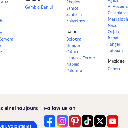
Agadir
naria
Rhodes
Al Hoceim
Gambie-Banjul
Samos
Casablanc
Santorin
Marrakech
e
Zakynthos
Nador
Italie
Oujda
e
Rabat
Corvera
Bologna
Tanger
e
Brindisi
Tetouan
e
Catane
Lamezia Terme
Mexique
Naples
Cancun
Palerme
z ainsi toujours
Follow us on
Oui, volontiers!