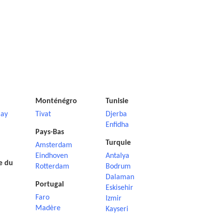
Monténégro
Tunisie
ay
Tivat
Djerba
Enfidha
Pays-Bas
Turquie
Amsterdam
Eindhoven
Antalya
e du
Rotterdam
Bodrum
Dalaman
Portugal
Eskisehir
Faro
Izmir
Madère
Kayseri