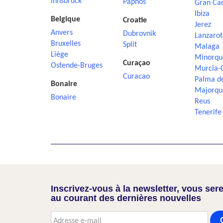
Innsbruck
Paphos
Gran Ca
Ibiza
Belgique
Croatie
Jerez
Anvers
Dubrovnik
Lanzarot
Bruxelles
Split
Malaga
Liège
Minorqu
Curaçao
Ostende-Bruges
Murcia-
Curacao
Palma d
Bonaire
Majorqu
Bonaire
Reus
Tenerife
Inscrivez-vous à la newsletter, vous sere
au courant des dernières nouvelles