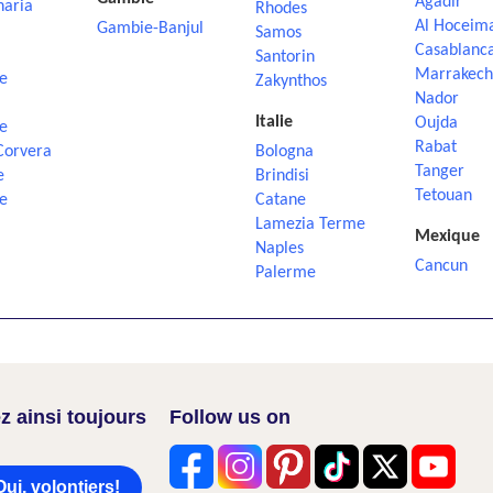
Agadir
naria
Rhodes
Al Hoceim
Gambie-Banjul
Samos
Casablanc
Santorin
Marrakech
e
Zakynthos
Nador
Italie
Oujda
e
Rabat
Corvera
Bologna
Tanger
e
Brindisi
Tetouan
e
Catane
Lamezia Terme
Mexique
Naples
Cancun
Palerme
z ainsi toujours
Follow us on
Oui, volontiers!