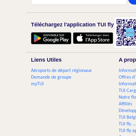
Téléchargez l'application TUI fly
Liens Utiles
A prop
Aéroports de départ régionaux
Informat
Demande de groupe
Offres d
myTUI
Informat
TUI Car
Notre flo
Affiliés
Dévelop
TUI Bel
TUI fly 
TUI fly a