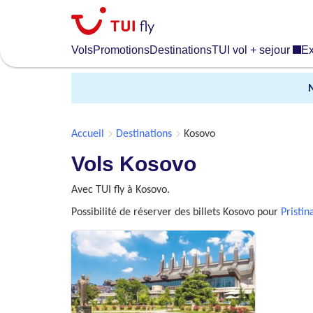
Skip
to
main
Vols
Promotions
Destinations
TUI vol + sejour
Ex
content
Accueil
Destinations
Kosovo
Vols Kosovo
Avec TUI fly à Kosovo.
Possibilité de réserver des billets Kosovo pour
Pristin