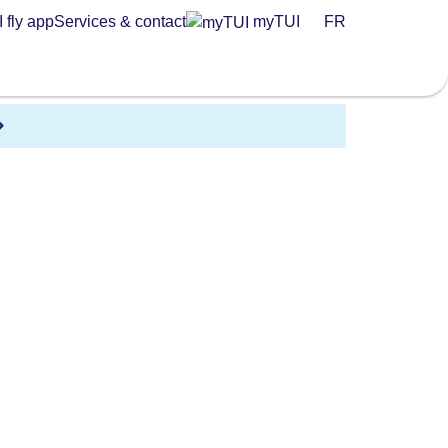
 fly app
Services & contact
myTUI
FR