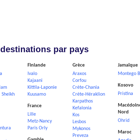
 destinations par pays
Finlande
Grèce
Jamaïque
a
Ivalo
Araxos
Montego B
Kajaani
Corfou
Kosovo
lam
Kittila-Laponie
Crète-Chania
Pristina
 Sheikh
Kuusamo
Crète-Héraklion
Karpathos
Macédoin
France
Kefalonia
Nord
Lille
Kos
Ohrid
Metz-Nancy
Lesbos
ntura
Paris Orly
Mykonos
Maroc
Preveza
Gambie