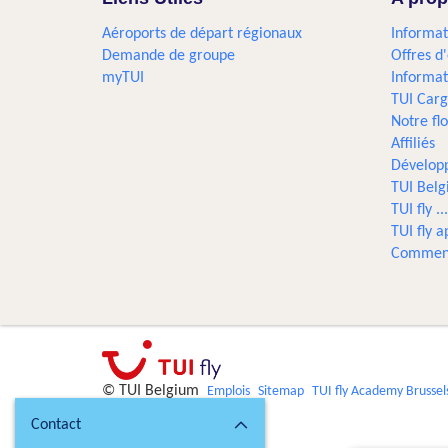
Aéroports de départ régionaux
Informat
Demande de groupe
Offres d
myTUI
Informat
TUI Car
Notre flo
Affiliés
Dévelop
TUI Bel
TUI fly 
TUI fly a
Comment
© TUI Belgium
Emplois
Sitemap
TUI fly Academy Brussel
Contact