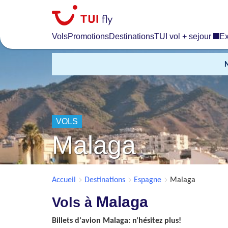
Skip
to
main
Vols
Promotions
Destinations
TUI vol + sejour
Ex
content
VOLS
Malaga
Accueil
Destinations
Espagne
Malaga
Malaga
Vols à
Billets d'avion Malaga: n'hésitez plus!