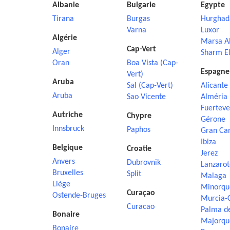
Albanie
Bulgarie
Egypte
Tirana
Burgas
Hurghad
Varna
Luxor
Algérie
Marsa A
Cap-Vert
Alger
Sharm El
Oran
Boa Vista (Cap-
Espagne
Vert)
Aruba
Sal (Cap-Vert)
Alicante
Aruba
Sao Vicente
Alméria
Fuerteve
Autriche
Chypre
Gérone
Innsbruck
Paphos
Gran Ca
Ibiza
Belgique
Croatie
Jerez
Anvers
Dubrovnik
Lanzarot
Bruxelles
Split
Malaga
Liège
Minorqu
Curaçao
Ostende-Bruges
Murcia-
Curacao
Palma d
Bonaire
Majorqu
Bonaire