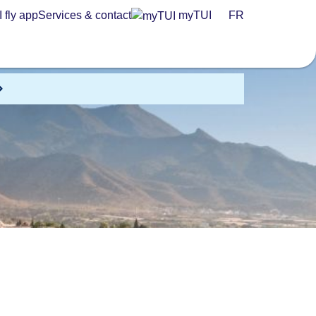
 fly app
Services & contact
myTUI
FR