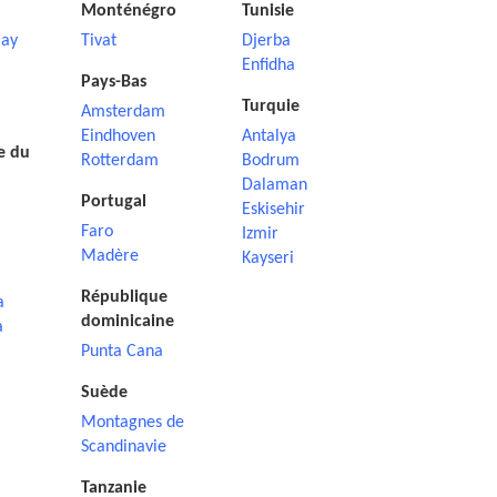
Monténégro
Tunisie
ay
Tivat
Djerba
Enfidha
Pays-Bas
Turquie
Amsterdam
Eindhoven
Antalya
e du
Rotterdam
Bodrum
Dalaman
Portugal
Eskisehir
Faro
Izmir
Madère
Kayseri
République
a
dominicaine
a
Punta Cana
Suède
Montagnes de
Scandinavie
Tanzanie