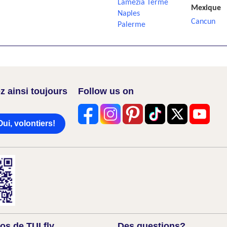
Lamezia Terme
Mexique
Naples
Cancun
Palerme
z ainsi toujours
Follow us on
Oui, volontiers!
os de TUI fly
Des questions?