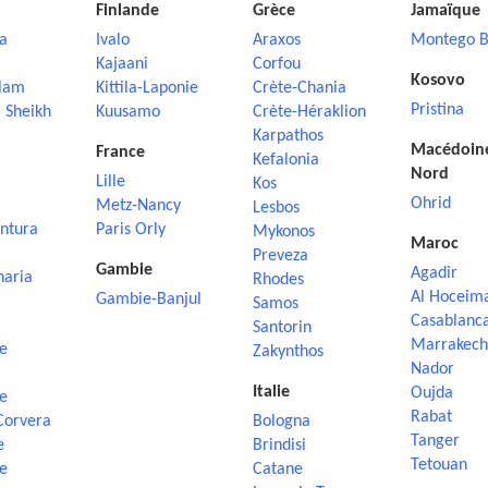
Finlande
Grèce
Jamaïque
a
Ivalo
Araxos
Montego B
Kajaani
Corfou
Kosovo
lam
Kittila-Laponie
Crète-Chania
Pristina
 Sheikh
Kuusamo
Crète-Héraklion
Karpathos
Macédoin
France
Kefalonia
Nord
Lille
Kos
Ohrid
Metz-Nancy
Lesbos
ntura
Paris Orly
Mykonos
Maroc
Preveza
Gambie
Agadir
naria
Rhodes
Al Hoceim
Gambie-Banjul
Samos
Casablanc
Santorin
Marrakech
e
Zakynthos
Nador
Italie
Oujda
e
Rabat
Corvera
Bologna
Tanger
e
Brindisi
Tetouan
e
Catane