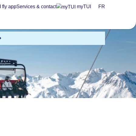
 fly app
Services & contact
myTUI
FR