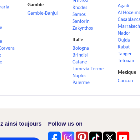
Preveza
Gambie
Agadir
naria
Rhodes
Al Hoceim
Gambie-Banjul
Samos
Casablanc
Santorin
Marrakech
e
Zakynthos
Nador
Italie
Oujda
e
Rabat
Corvera
Bologna
Tanger
e
Brindisi
Tetouan
e
Catane
Lamezia Terme
Mexique
Naples
Cancun
Palerme
z ainsi toujours
Follow us on