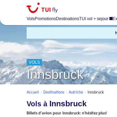
Skip
to
main
Vols
Promotions
Destinations
TUI vol + sejour
Ex
content
VOLS
Innsbruck
Accueil
Destinations
Autriche
Innsbruck
Innsbruck
Vols à
Billets d'avion pour Innsbruck: n'hésitez plus!