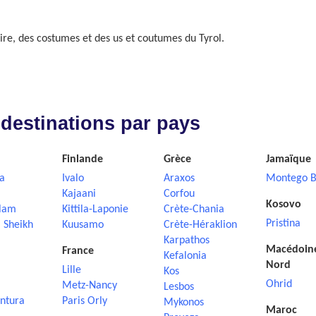
re, des costumes et des us et coutumes du Tyrol.
 destinations par pays
Finlande
Grèce
Jamaïque
a
Ivalo
Araxos
Montego B
Kajaani
Corfou
Kosovo
lam
Kittila-Laponie
Crète-Chania
Pristina
 Sheikh
Kuusamo
Crète-Héraklion
Karpathos
Macédoin
France
Kefalonia
Nord
Lille
Kos
Ohrid
Metz-Nancy
Lesbos
ntura
Paris Orly
Mykonos
Maroc