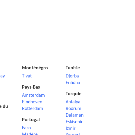
Monténégro
Tunisie
ay
Tivat
Djerba
Enfidha
Pays-Bas
Turquie
Amsterdam
Eindhoven
Antalya
e du
Rotterdam
Bodrum
Dalaman
Portugal
Eskisehir
Faro
Izmir
Madère