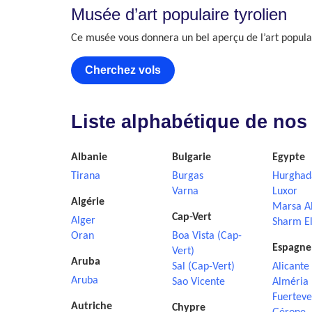
Musée d’art populaire tyrolien
Ce musée vous donnera un bel aperçu de l’art populai
Cherchez vols
Liste alphabétique de nos
Albanie
Bulgarie
Egypte
Tirana
Burgas
Hurghad
Varna
Luxor
Algérie
Marsa A
Cap-Vert
Alger
Sharm El
Oran
Boa Vista (Cap-
Espagne
Vert)
Aruba
Sal (Cap-Vert)
Alicante
Aruba
Sao Vicente
Alméria
Fuerteve
Autriche
Chypre