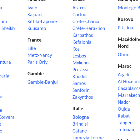
a
Ivalo
Araxos
Montego B
Kajaani
Corfou
Kosovo
lam
Kittila-Laponie
Crète-Chania
Pristina
 Sheikh
Kuusamo
Crète-Héraklion
Karpathos
Macédoin
France
Kefalonia
Nord
Lille
Kos
Ohrid
Metz-Nancy
Lesbos
ntura
Paris Orly
Mykonos
Maroc
Preveza
Gambie
Agadir
naria
Rhodes
Al Hoceim
Gambie-Banjul
Samos
Casablanc
Santorin
Marrakech
e
Zakynthos
Nador
Italie
Oujda
e
Rabat
Corvera
Bologna
Tanger
e
Brindisi
Tetouan
e
Catane
Lamezia Terme