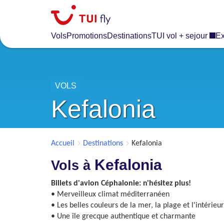
Skip
to
main
Vols
Promotions
Destinations
TUI vol + sejour
Ex
content
VOLS
Kefalonia
Accueil
Destinations
Kefalonia
Kefalonia
Vols à
Billets d'avion Céphalonie: n'hésitez plus!
• Merveilleux climat méditerranéen
• Les belles couleurs de la mer, la plage et l'intérieu
• Une île grecque authentique et charmante