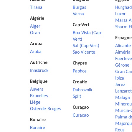
Tirana
Burgas
Hurghad
Varna
Luxor
Algérie
Marsa A
Cap-Vert
Alger
Sharm El
Oran
Boa Vista (Cap-
Espagne
Vert)
Aruba
Sal (Cap-Vert)
Alicante
Aruba
Sao Vicente
Alméria
Fuerteve
Autriche
Chypre
Gérone
Innsbruck
Paphos
Gran Ca
Ibiza
Belgique
Croatie
Jerez
Anvers
Dubrovnik
Lanzarot
Bruxelles
Split
Malaga
Liège
Minorqu
Curaçao
Ostende-Bruges
Murcia-
Curacao
Palma d
Bonaire
Majorqu
Bonaire
Reus