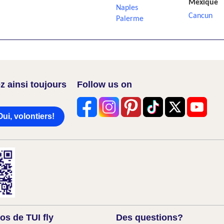
Mexique
Naples
Cancun
Palerme
z ainsi toujours
Follow us on
Oui, volontiers!
os de TUI fly
Des questions?