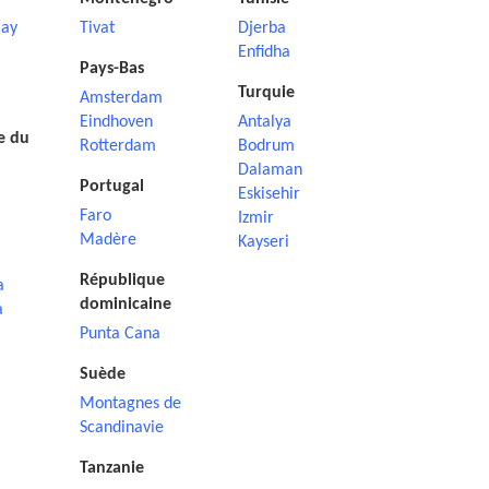
ay
Tivat
Djerba
Enfidha
Pays-Bas
Turquie
Amsterdam
Eindhoven
Antalya
e du
Rotterdam
Bodrum
Dalaman
Portugal
Eskisehir
Faro
Izmir
Madère
Kayseri
République
a
dominicaine
a
Punta Cana
Suède
Montagnes de
Scandinavie
Tanzanie