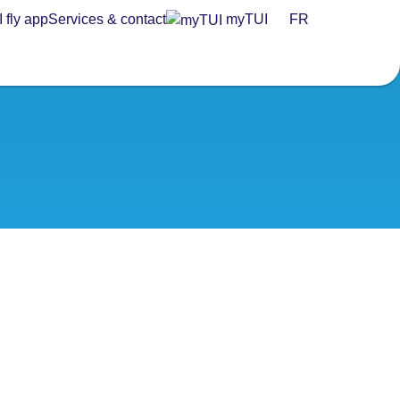
 fly app
Services & contact
myTUI
FR