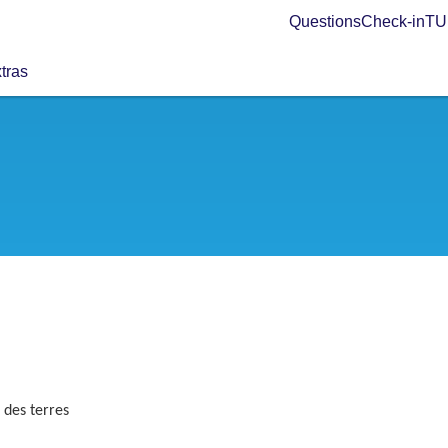
Questions
Check-in
TUI
tras
r des terres