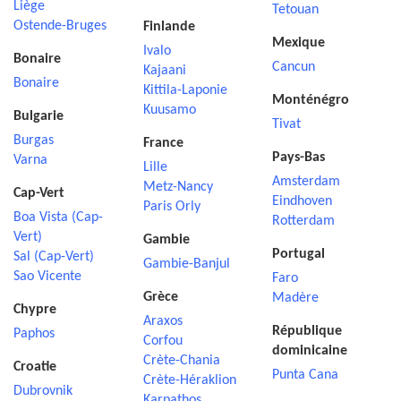
Liège
Tetouan
Ostende-Bruges
Finlande
Mexique
Ivalo
Bonaire
Cancun
Kajaani
Bonaire
Kittila-Laponie
Monténégro
Kuusamo
Bulgarie
Tivat
Burgas
France
Pays-Bas
Varna
Lille
Amsterdam
Metz-Nancy
Cap-Vert
Eindhoven
Paris Orly
Boa Vista (Cap-
Rotterdam
Vert)
Gambie
Portugal
Sal (Cap-Vert)
Gambie-Banjul
Sao Vicente
Faro
Grèce
Madère
Chypre
Araxos
République
Paphos
Corfou
dominicaine
Crète-Chania
Croatie
Punta Cana
Crète-Héraklion
Dubrovnik
Karpathos