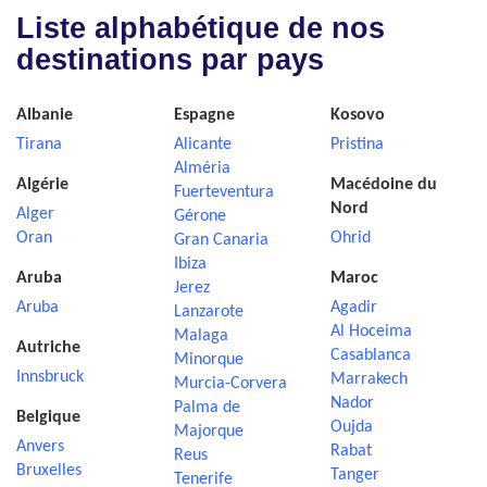
Liste alphabétique de nos
destinations par pays
Albanie
Espagne
Kosovo
Tirana
Alicante
Pristina
Alméria
Algérie
Macédoine du
Fuerteventura
Nord
Alger
Gérone
Oran
Ohrid
Gran Canaria
Ibiza
Aruba
Maroc
Jerez
Aruba
Agadir
Lanzarote
Al Hoceima
Malaga
Autriche
Casablanca
Minorque
Innsbruck
Marrakech
Murcia-Corvera
Nador
Palma de
Belgique
Oujda
Majorque
Anvers
Rabat
Reus
Bruxelles
Tanger
Tenerife