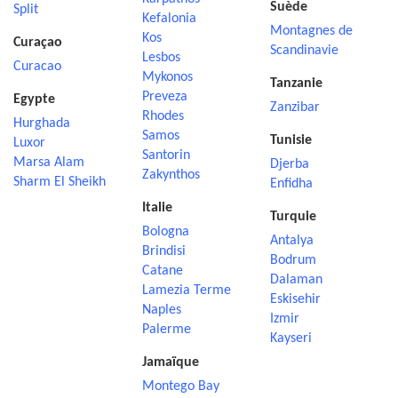
Suède
Split
Kefalonia
Montagnes de
Kos
Curaçao
Scandinavie
Lesbos
Curacao
Mykonos
Tanzanie
Preveza
Egypte
Zanzibar
Rhodes
Hurghada
Samos
Tunisie
Luxor
Santorin
Marsa Alam
Djerba
Zakynthos
Sharm El Sheikh
Enfidha
Italie
Turquie
Bologna
Antalya
Brindisi
Bodrum
Catane
Dalaman
Lamezia Terme
Eskisehir
Naples
Izmir
Palerme
Kayseri
Jamaïque
Montego Bay