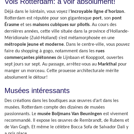
Vols Rotterdam: à voir absolument!
Déjà dans le lointain, vous voyez l’
incroyable ligne d’horizon
.
Rotterdam est réputée pour son gigantesque
port
, son
pont
Érasme
et ses
maisons cubiques sur pilotis
. Au cours des
dernières années, cette ville située dans la province d’Hollande-
Méridionale (Zuid-Holland) s’est métamorphosée en une
métropole jeune et moderne
. Dans le centre-ville, vous pouvez
faire du shopping à gogo, notamment dans les
rues
commerçantes piétonnes
de Lijnbaan et Koopgoot, ouvertes
sept jours sur sept. Au passage, arrêtez-vous au
Markthal
pour
manger un morceau. Cette prouesse architecturale mérite
absolument le détour!
Musées intéressants
Des créations dans les boutiques aux œuvres d’art dans les
musées. Rotterdam compte des dizaines de musées
passionnants. Le
musée Boijmans Van Beuningen
est vivement
recommandé. Il expose les œuvres de Rembrandt, de Rubens et
de Van Gogh. Et même le célèbre Bocca Sofa de Salvador Dali y
a pris place.