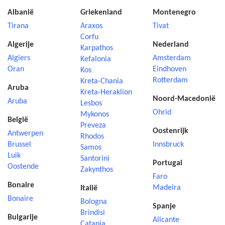
Albanië
Griekenland
Montenegro
Tirana
Araxos
Tivat
Corfu
Algerije
Nederland
Karpathos
Algiers
Amsterdam
Kefalonia
Oran
Eindhoven
Kos
Rotterdam
Kreta-Chania
Aruba
Kreta-Heraklion
Noord-Macedonië
Aruba
Lesbos
Ohrid
Mykonos
België
Preveza
Oostenrijk
Antwerpen
Rhodos
Brussel
Innsbruck
Samos
Luik
Santorini
Portugal
Oostende
Zakynthos
Faro
Bonaire
Madeira
Italië
Bonaire
Bologna
Spanje
Brindisi
Bulgarije
Alicante
Catania