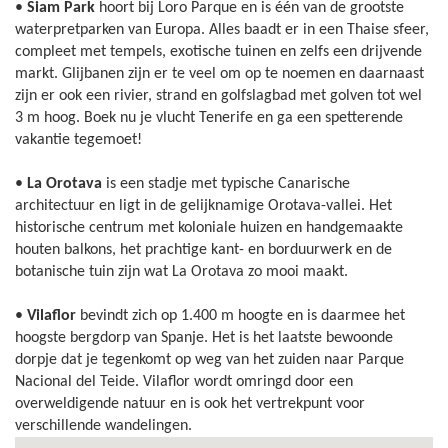
•
Siam Park
hoort bij Loro Parque en is één van de grootste
waterpretparken van Europa. Alles baadt er in een Thaise sfeer,
compleet met tempels, exotische tuinen en zelfs een drijvende
markt. Glijbanen zijn er te veel om op te noemen en daarnaast
zijn er ook een rivier, strand en golfslagbad met golven tot wel
3 m hoog. Boek nu je vlucht Tenerife en ga een spetterende
vakantie tegemoet!
•
La Orotava
is een stadje met typische Canarische
architectuur en ligt in de gelijknamige Orotava-vallei. Het
historische centrum met koloniale huizen en handgemaakte
houten balkons, het prachtige kant- en borduurwerk en de
botanische tuin zijn wat La Orotava zo mooi maakt.
•
Vilaflor
bevindt zich op 1.400 m hoogte en is daarmee het
hoogste bergdorp van Spanje. Het is het laatste bewoonde
dorpje dat je tegenkomt op weg van het zuiden naar Parque
Nacional del Teide. Vilaflor wordt omringd door een
overweldigende natuur en is ook het vertrekpunt voor
verschillende wandelingen.