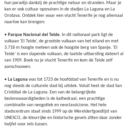
hun paradijs dankzij de prachtige natuur en stranden. Maar je
kan er ook cultuur opsnuiven in de stadjes La Laguna en La
Orotava. Ontdek hier waar een vlucht Tenerife je nog allemaal
naartoe kan brengen:
•
Parque Nacional del Teide
. In dit nationaal park ligt de
vulkaan ‘El Teide’, de grootste vulkaan van het eiland en met
3.718 m hoogte meteen ook de hoogste berg van Spanje. ‘El
Teide’ is een slapende vulkaan, de laatste uitbarsting dateert al
van 1909. Boek nu je vlucht Tenerife en kom de Teide zelf
aanschouwen.
•
La Laguna
was tot 1723 de hoofdstad van Tenerife en is nu
nog steeds de culturele stad bij uitstek. Voluit heet de stad San
Cristóbal de La Laguna. Een van de belangrijkste
bezienswaardigheden is de kathedraal, een prachtige
combinatie van neogotiek en neoclassicisme. Het hele
stadscentrum staat sinds 1999 op de Werelderfgoedlijst van
UNESCO, de kleurrijke en historische gevels zitten daar zonder
twijfel voor iets tussen.