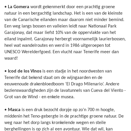
•
La Gomera
wordt gekenmerkt door een prachtig groene
natuur in een bergachtig landschap. Het is een van de kleinste
van de Canarische eilanden maar daarom niet minder bemind.
Een weg langs bossen en valleien leidt naar Nationaal Park
Garajonay, dat maar liefst 10% van de oppervlakte van het
eiland inpalmt. Garajonay herbergt voornamelijk laurierbossen,
heel wat wandelroutes en werd in 1986 uitgeroepen tot
UNESCO Werelderfgoed. Een vlucht naar Tenerife meer dan
waard!
•
Icod de los Vinos
is een stadje in het noordwesten van
Tenerife dat bekend staat om de wijngaarden en de
eeuwenoude drakenbloedboom ‘El Drago Milenario’. Andere
bezienswaardigheden zijn de lavatunnels van Cueva del Viento -
Grot van de Wind - en enkele musea.
•
Masca
is een druk bezocht dorpje op zo’n 700 m hoogte,
middenin het Teno-gebergte in de prachtige groene natuur. De
weg naar het dorp langs kronkelende wegen en steile
berghellingen is op zich al een avontuur. Wie dat wil, kan