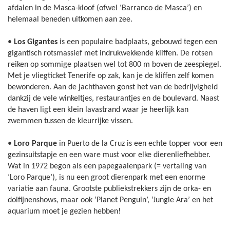
afdalen in de Masca-kloof (ofwel ‘Barranco de Masca’) en
helemaal beneden uitkomen aan zee.
•
Los Gigantes
is een populaire badplaats, gebouwd tegen een
gigantisch rotsmassief met indrukwekkende kliffen. De rotsen
reiken op sommige plaatsen wel tot 800 m boven de zeespiegel.
Met je vliegticket Tenerife op zak, kan je de kliffen zelf komen
bewonderen. Aan de jachthaven gonst het van de bedrijvigheid
dankzij de vele winkeltjes, restaurantjes en de boulevard. Naast
de haven ligt een klein lavastrand waar je heerlijk kan
zwemmen tussen de kleurrijke vissen.
•
Loro Parque
in Puerto de la Cruz is een echte topper voor een
gezinsuitstapje en een ware must voor elke dierenliefhebber.
Wat in 1972 begon als een papegaaienpark (= vertaling van
‘Loro Parque’), is nu een groot dierenpark met een enorme
variatie aan fauna. Grootste publiekstrekkers zijn de orka- en
dolfijnenshows, maar ook ‘Planet Penguin’, ‘Jungle Ara’ en het
aquarium moet je gezien hebben!