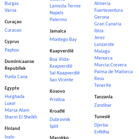
Burgas
Almeria
Lamezia Terme
Varna
Fuerteventura
Napels
Gerona
Palermo
Curaçao
Gran Canaria
Curacao
Ibiza
Jamaica
Jerez
Montego Bay
Cyprus
Lanzarote
Paphos
Kaapverdië
Malaga
Menorca
Boa Vista-
Dominicaanse
Murcia-Corvera
Kaapverdië
Republiek
Palma de Mallorca
Sal-Kaapverdië
Punta Cana
Reus
Sao Vicente
Tenerife
Egypte
Kosovo
Hurghada
Tanzania
Pristina
Luxor
Zanzibar
Marsa Alam
Kroatië
Tunesië
Sharm El Sheikh
Dubrovnik
Djerba
Split
Finland
Enfidha
Ivalo
Marokko