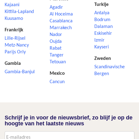
Turkije
Kajaani
Agadir
Kittila-Lapland
Antalya
Al Hoceima
Kuusamo
Bodrum
Casablanca
Dalaman
Marrakech
Frankrijk
Eskisehir
Nador
Lille-Rijsel
Izmir
Oujda
Metz-Nancy
Kayseri
Rabat
Parijs Orly
Tanger
Zweden
Tetouan
Gambia
Scandinavische
Gambia-Banjul
Mexico
Bergen
Cancun
Schrijf je in voor de nieuwsbrief, zo blijf je op de
hoogte van het laatste nieuws