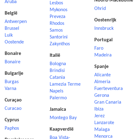
Noord-Macedonië
Aruba
Lesbos
Ohrid
Mykonos
België
Preveza
Oostenrijk
Antwerpen
Rhodos
Brussel
Innsbruck
Samos
Luik
Santorini
Portugal
Oostende
Zakynthos
Faro
Bonaire
Madeira
Italië
Bonaire
Bologna
Spanje
Brindisi
Bulgarije
Alicante
Catania
Burgas
Almeria
Lamezia Terme
Varna
Fuerteventura
Napels
Gerona
Palermo
Curaçao
Gran Canaria
Curacao
Ibiza
Jamaica
Jerez
Montego Bay
Cyprus
Lanzarote
Paphos
Kaapverdië
Malaga
Menorca
Boa Vista-