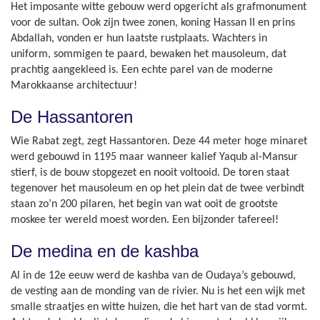
Het imposante witte gebouw werd opgericht als grafmonument
voor de sultan. Ook zijn twee zonen, koning Hassan II en prins
Abdallah, vonden er hun laatste rustplaats. Wachters in
uniform, sommigen te paard, bewaken het mausoleum, dat
prachtig aangekleed is. Een echte parel van de moderne
Marokkaanse architectuur!
De Hassantoren
Wie Rabat zegt, zegt Hassantoren. Deze 44 meter hoge minaret
werd gebouwd in 1195 maar wanneer kalief Yaqub al-Mansur
stierf, is de bouw stopgezet en nooit voltooid. De toren staat
tegenover het mausoleum en op het plein dat de twee verbindt
staan zo’n 200 pilaren, het begin van wat ooit de grootste
moskee ter wereld moest worden. Een bijzonder tafereel!
De medina en de kashba
Al in de 12e eeuw werd de kashba van de Oudaya’s gebouwd,
de vesting aan de monding van de rivier. Nu is het een wijk met
smalle straatjes en witte huizen, die het hart van de stad vormt.