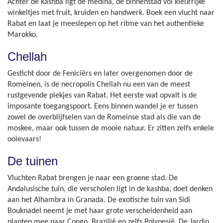
Achter de kashba ligt de medina, de binnenstad vol kleurrijke
winkeltjes met fruit, kruiden en handwerk. Boek een vlucht naar
Rabat en laat je meeslepen op het ritme van het authentieke
Marokko.
Chellah
Gesticht door de Feniciërs en later overgenomen door de
Romeinen, is de necropolis Chellah nu een van de meest
rustgevende plekjes van Rabat. Het eerste wat opvalt is de
imposante toegangspoort. Eens binnen wandel je er tussen
zowel de overblijfselen van de Romeinse stad als die van de
moskee, maar ook tussen de mooie natuur. Er zitten zelfs enkele
ooievaars!
De tuinen
Vluchten Rabat brengen je naar een groene stad. De
Andalusische tuin, die verscholen ligt in de kashba, doet denken
aan het Alhambra in Granada. De exotische tuin van Sidi
Bouknadel neemt je met haar grote verscheidenheid aan
planten mee naar Congo, Brazilië en zelfs Polynesië. De Jardin