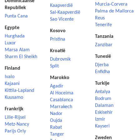
Dominicaanse
Murcia-Corvera
Kaapverdië
Republiek
Palma de Mallorca
Sal-Kaapverdië
Punta Cana
Reus
Sao Vicente
Tenerife
Egypte
Kosovo
Hurghada
Tanzania
Pristina
Luxor
Zanzibar
Marsa Alam
Kroatië
Tunesië
Sharm El Sheikh
Dubrovnik
Djerba
Split
Finland
Enfidha
Ivalo
Marokko
Turkije
Kajaani
Agadir
Kittila-Lapland
Antalya
Al Hoceima
Kuusamo
Bodrum
Casablanca
Dalaman
Marrakech
Frankrijk
Eskisehir
Nador
Lille-Rijsel
Izmir
Oujda
Metz-Nancy
Kayseri
Rabat
Parijs Orly
Tanger
Zweden