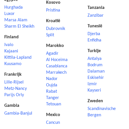
Kosovo
Hurghada
Tanzania
Pristina
Luxor
Zanzibar
Marsa Alam
Kroatië
Tunesië
Sharm El Sheikh
Dubrovnik
Djerba
Split
Finland
Enfidha
Ivalo
Marokko
Turkije
Kajaani
Agadir
Kittila-Lapland
Antalya
Al Hoceima
Kuusamo
Bodrum
Casablanca
Dalaman
Marrakech
Frankrijk
Eskisehir
Nador
Lille-Rijsel
Izmir
Oujda
Metz-Nancy
Kayseri
Rabat
Parijs Orly
Tanger
Zweden
Tetouan
Gambia
Scandinavische
Gambia-Banjul
Mexico
Bergen
Cancun