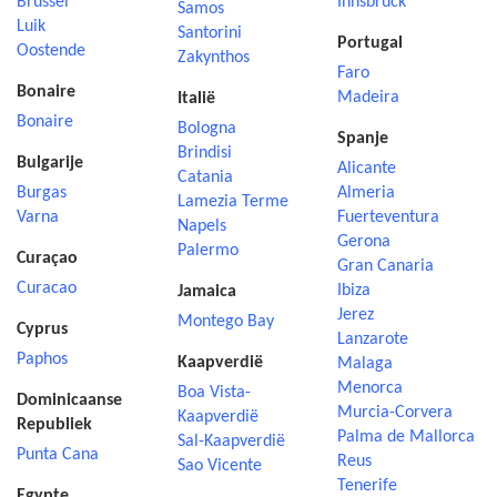
Brussel
Innsbruck
Samos
Luik
Santorini
Portugal
Oostende
Zakynthos
Faro
Bonaire
Madeira
Italië
Bonaire
Bologna
Spanje
Brindisi
Bulgarije
Alicante
Catania
Burgas
Almeria
Lamezia Terme
Varna
Fuerteventura
Napels
Gerona
Palermo
Curaçao
Gran Canaria
Curacao
Ibiza
Jamaica
Jerez
Montego Bay
Cyprus
Lanzarote
Paphos
Kaapverdië
Malaga
Menorca
Boa Vista-
Dominicaanse
Murcia-Corvera
Kaapverdië
Republiek
Palma de Mallorca
Sal-Kaapverdië
Punta Cana
Reus
Sao Vicente
Tenerife
Egypte