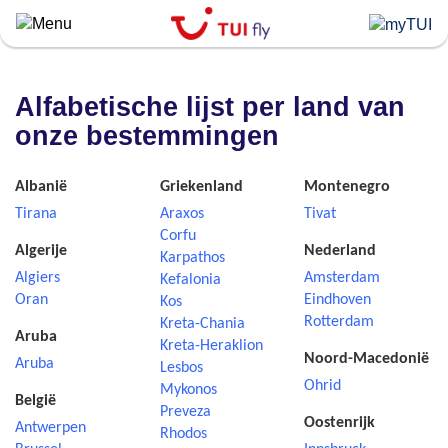
Skip
to
main
content
Alfabetische lijst per land van
onze bestemmingen
Albanië
Griekenland
Montenegro
Tirana
Araxos
Tivat
Corfu
Algerije
Nederland
Karpathos
Algiers
Amsterdam
Kefalonia
Oran
Eindhoven
Kos
Rotterdam
Kreta-Chania
Aruba
Kreta-Heraklion
Noord-Macedonië
Aruba
Lesbos
Ohrid
Mykonos
België
Preveza
Oostenrijk
Antwerpen
Rhodos